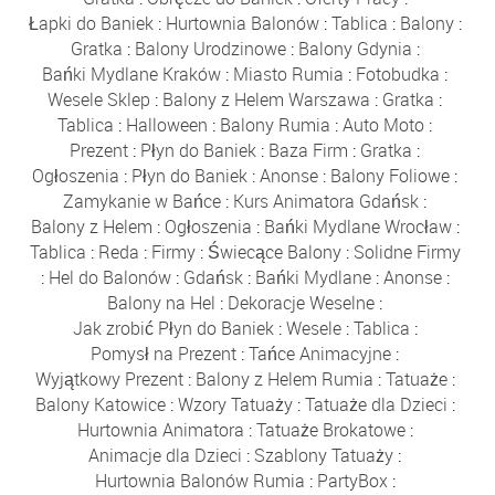
Łapki do Baniek
:
Hurtownia Balonów
:
Tablica
:
Balony
:
Gratka
:
Balony Urodzinowe
:
Balony Gdynia
:
Bańki Mydlane Kraków
:
Miasto Rumia
:
Fotobudka
:
Wesele Sklep
:
Balony z Helem Warszawa
:
Gratka
:
Tablica
:
Halloween
:
Balony Rumia
:
Auto Moto
:
Prezent
:
Płyn do Baniek
:
Baza Firm
:
Gratka
:
Ogłoszenia
:
Płyn do Baniek
:
Anonse
:
Balony Foliowe
:
Zamykanie w Bańce
:
Kurs Animatora Gdańsk
:
Balony z Helem
:
Ogłoszenia
:
Bańki Mydlane Wrocław
:
Tablica
:
Reda
:
Firmy
:
Świecące Balony
:
Solidne Firmy
:
Hel do Balonów
:
Gdańsk
:
Bańki Mydlane
:
Anonse
:
Balony na Hel
:
Dekoracje Weselne
:
Jak zrobić Płyn do Baniek
:
Wesele
:
Tablica
:
Pomysł na Prezent
:
Tańce Animacyjne
:
Wyjątkowy Prezent
:
Balony z Helem Rumia
:
Tatuaże
:
Balony Katowice
:
Wzory Tatuaży
:
Tatuaże dla Dzieci
:
Hurtownia Animatora
:
Tatuaże Brokatowe
:
Animacje dla Dzieci
:
Szablony Tatuaży
:
Hurtownia Balonów Rumia
:
PartyBox
: