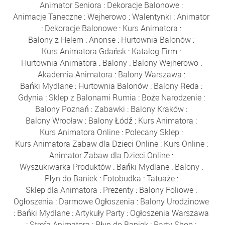
Animator Seniora
:
Dekoracje Balonowe
:
Animacje Taneczne
:
Wejherowo
:
Walentynki
:
Animator
:
Dekoracje Balonowe
:
Kurs Animatora
:
Balony z Helem
:
Anonse
:
Hurtownia Balonów
:
Kurs Animatora Gdańsk
:
Katalog Firm
:
Hurtownia Animatora
:
Balony
:
Balony Wejherowo
:
Akademia Animatora
:
Balony Warszawa
:
Bańki Mydlane
:
Hurtownia Balonów
:
Balony Reda
:
Gdynia
:
Sklep z Balonami Rumia
:
Boże Narodzenie
:
Balony Poznań
:
Zabawki
:
Balony Kraków
:
Balony Wrocław
:
Balony Łódź
:
Kurs Animatora
:
Kurs Animatora Online
:
Polecany Sklep
:
Kurs Animatora Zabaw dla Dzieci Online
:
Kurs Online
:
Animator Zabaw dla Dzieci Online
:
Wyszukiwarka Produktów
:
Bańki Mydlane
:
Balony
:
Płyn do Baniek
:
Fotobudka
:
Tatuaże
:
Sklep dla Animatora
:
Prezenty
:
Balony Foliowe
:
Ogłoszenia
:
Darmowe Ogłoszenia
:
Balony Urodzinowe
:
Bańki Mydlane
:
Artykuły Party
:
Ogłoszenia Warszawa
:
Strefa Animatora
:
Płyn do Baniek
:
Party Shop
: