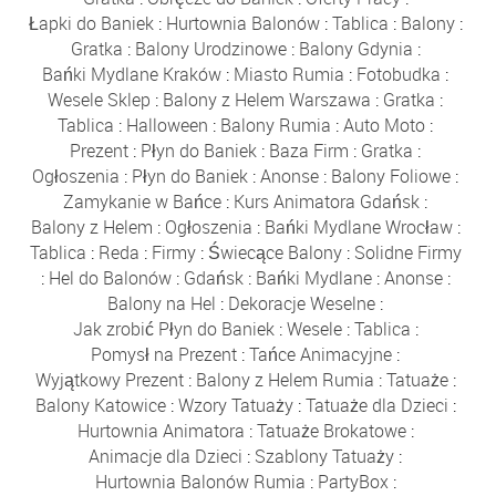
Łapki do Baniek
:
Hurtownia Balonów
:
Tablica
:
Balony
:
Gratka
:
Balony Urodzinowe
:
Balony Gdynia
:
Bańki Mydlane Kraków
:
Miasto Rumia
:
Fotobudka
:
Wesele Sklep
:
Balony z Helem Warszawa
:
Gratka
:
Tablica
:
Halloween
:
Balony Rumia
:
Auto Moto
:
Prezent
:
Płyn do Baniek
:
Baza Firm
:
Gratka
:
Ogłoszenia
:
Płyn do Baniek
:
Anonse
:
Balony Foliowe
:
Zamykanie w Bańce
:
Kurs Animatora Gdańsk
:
Balony z Helem
:
Ogłoszenia
:
Bańki Mydlane Wrocław
:
Tablica
:
Reda
:
Firmy
:
Świecące Balony
:
Solidne Firmy
:
Hel do Balonów
:
Gdańsk
:
Bańki Mydlane
:
Anonse
:
Balony na Hel
:
Dekoracje Weselne
:
Jak zrobić Płyn do Baniek
:
Wesele
:
Tablica
:
Pomysł na Prezent
:
Tańce Animacyjne
:
Wyjątkowy Prezent
:
Balony z Helem Rumia
:
Tatuaże
:
Balony Katowice
:
Wzory Tatuaży
:
Tatuaże dla Dzieci
:
Hurtownia Animatora
:
Tatuaże Brokatowe
:
Animacje dla Dzieci
:
Szablony Tatuaży
:
Hurtownia Balonów Rumia
:
PartyBox
: