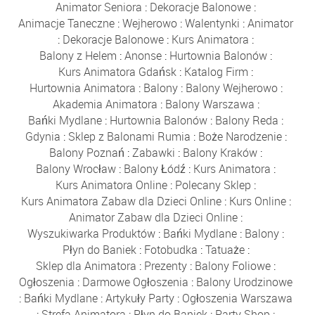
Animator Seniora
:
Dekoracje Balonowe
:
Animacje Taneczne
:
Wejherowo
:
Walentynki
:
Animator
:
Dekoracje Balonowe
:
Kurs Animatora
:
Balony z Helem
:
Anonse
:
Hurtownia Balonów
:
Kurs Animatora Gdańsk
:
Katalog Firm
:
Hurtownia Animatora
:
Balony
:
Balony Wejherowo
:
Akademia Animatora
:
Balony Warszawa
:
Bańki Mydlane
:
Hurtownia Balonów
:
Balony Reda
:
Gdynia
:
Sklep z Balonami Rumia
:
Boże Narodzenie
:
Balony Poznań
:
Zabawki
:
Balony Kraków
:
Balony Wrocław
:
Balony Łódź
:
Kurs Animatora
:
Kurs Animatora Online
:
Polecany Sklep
:
Kurs Animatora Zabaw dla Dzieci Online
:
Kurs Online
:
Animator Zabaw dla Dzieci Online
:
Wyszukiwarka Produktów
:
Bańki Mydlane
:
Balony
:
Płyn do Baniek
:
Fotobudka
:
Tatuaże
:
Sklep dla Animatora
:
Prezenty
:
Balony Foliowe
:
Ogłoszenia
:
Darmowe Ogłoszenia
:
Balony Urodzinowe
:
Bańki Mydlane
:
Artykuły Party
:
Ogłoszenia Warszawa
:
Strefa Animatora
:
Płyn do Baniek
:
Party Shop
: