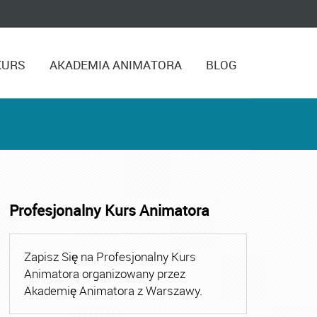
KURS
AKADEMIA ANIMATORA
BLOG
Profesjonalny Kurs Animatora
,
Kurs Animatora Czasu Wolnego Warszawa
,
Kurs Animato
Zapisz Się na Profesjonalny Kurs
Animatora organizowany przez
Akademię Animatora z Warszawy.