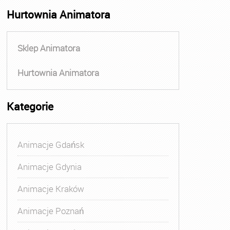
Hurtownia Animatora
Sklep Animatora
Hurtownia Animatora
Kategorie
Animacje Gdańsk
Animacje Gdynia
Animacje Kraków
Animacje Poznań