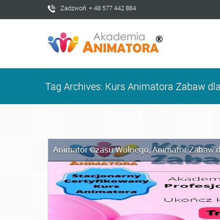
Zadzwoń + 48 577 442 884
Tag Archives: Kurs Animatora Zabaw dla 
Animator Czasu Wolnego
,
Animator Zabaw d