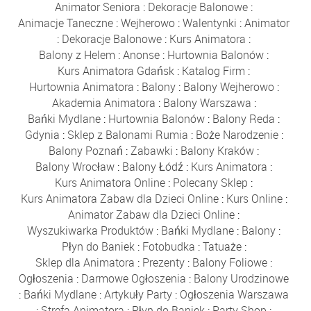
Animator Seniora
:
Dekoracje Balonowe
:
Animacje Taneczne
:
Wejherowo
:
Walentynki
:
Animator
:
Dekoracje Balonowe
:
Kurs Animatora
:
Balony z Helem
:
Anonse
:
Hurtownia Balonów
:
Kurs Animatora Gdańsk
:
Katalog Firm
:
Hurtownia Animatora
:
Balony
:
Balony Wejherowo
:
Akademia Animatora
:
Balony Warszawa
:
Bańki Mydlane
:
Hurtownia Balonów
:
Balony Reda
:
Gdynia
:
Sklep z Balonami Rumia
:
Boże Narodzenie
:
Balony Poznań
:
Zabawki
:
Balony Kraków
:
Balony Wrocław
:
Balony Łódź
:
Kurs Animatora
:
Kurs Animatora Online
:
Polecany Sklep
:
Kurs Animatora Zabaw dla Dzieci Online
:
Kurs Online
:
Animator Zabaw dla Dzieci Online
:
Wyszukiwarka Produktów
:
Bańki Mydlane
:
Balony
:
Płyn do Baniek
:
Fotobudka
:
Tatuaże
:
Sklep dla Animatora
:
Prezenty
:
Balony Foliowe
:
Ogłoszenia
:
Darmowe Ogłoszenia
:
Balony Urodzinowe
:
Bańki Mydlane
:
Artykuły Party
:
Ogłoszenia Warszawa
:
Strefa Animatora
:
Płyn do Baniek
:
Party Shop
: