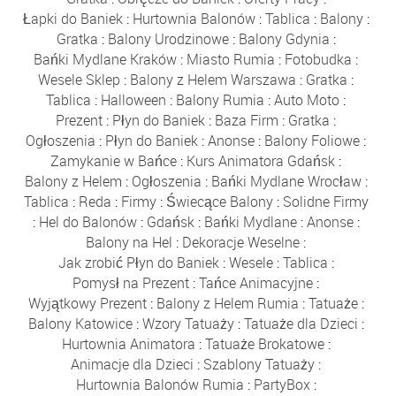
Łapki do Baniek
:
Hurtownia Balonów
:
Tablica
:
Balony
:
Gratka
:
Balony Urodzinowe
:
Balony Gdynia
:
Bańki Mydlane Kraków
:
Miasto Rumia
:
Fotobudka
:
Wesele Sklep
:
Balony z Helem Warszawa
:
Gratka
:
Tablica
:
Halloween
:
Balony Rumia
:
Auto Moto
:
Prezent
:
Płyn do Baniek
:
Baza Firm
:
Gratka
:
Ogłoszenia
:
Płyn do Baniek
:
Anonse
:
Balony Foliowe
:
Zamykanie w Bańce
:
Kurs Animatora Gdańsk
:
Balony z Helem
:
Ogłoszenia
:
Bańki Mydlane Wrocław
:
Tablica
:
Reda
:
Firmy
:
Świecące Balony
:
Solidne Firmy
:
Hel do Balonów
:
Gdańsk
:
Bańki Mydlane
:
Anonse
:
Balony na Hel
:
Dekoracje Weselne
:
Jak zrobić Płyn do Baniek
:
Wesele
:
Tablica
:
Pomysł na Prezent
:
Tańce Animacyjne
:
Wyjątkowy Prezent
:
Balony z Helem Rumia
:
Tatuaże
:
Balony Katowice
:
Wzory Tatuaży
:
Tatuaże dla Dzieci
:
Hurtownia Animatora
:
Tatuaże Brokatowe
:
Animacje dla Dzieci
:
Szablony Tatuaży
:
Hurtownia Balonów Rumia
:
PartyBox
: