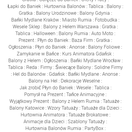
Łapki do Baniek
:
Hurtownia Balonów
:
Tablica
:
Balony
:
Gratka
:
Balony Urodzinowe
:
Balony Gdynia
:
Bańki Mydlane Kraków
:
Miasto Rumia
:
Fotobudka
:
Wesele Sklep
:
Balony z Helem Warszawa
:
Gratka
:
Tablica
:
Halloween
:
Balony Rumia
:
Auto Moto
:
Prezent
:
Płyn do Baniek
:
Baza Firm
:
Gratka
:
Ogłoszenia
:
Płyn do Baniek
:
Anonse
:
Balony Foliowe
:
Zamykanie w Bańce
:
Kurs Animatora Gdańsk
:
Balony z Helem
:
Ogłoszenia
:
Bańki Mydlane Wrocław
:
Tablica
:
Reda
:
Firmy
:
Świecące Balony
:
Solidne Firmy
:
Hel do Balonów
:
Gdańsk
:
Bańki Mydlane
:
Anonse
:
Balony na Hel
:
Dekoracje Weselne
:
Jak zrobić Płyn do Baniek
:
Wesele
:
Tablica
:
Pomysł na Prezent
:
Tańce Animacyjne
:
Wyjątkowy Prezent
:
Balony z Helem Rumia
:
Tatuaże
:
Balony Katowice
:
Wzory Tatuaży
:
Tatuaże dla Dzieci
:
Hurtownia Animatora
:
Tatuaże Brokatowe
:
Animacje dla Dzieci
:
Szablony Tatuaży
:
Hurtownia Balonów Rumia
:
PartyBox
: