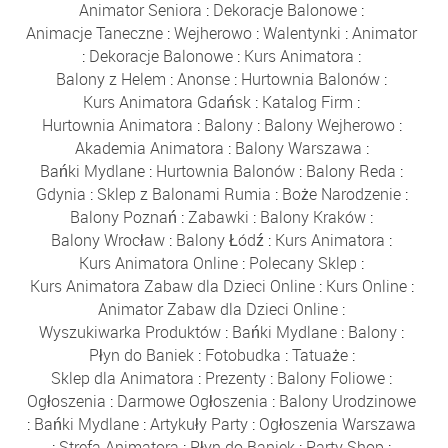
Animator Seniora
:
Dekoracje Balonowe
:
Animacje Taneczne
:
Wejherowo
:
Walentynki
:
Animator
:
Dekoracje Balonowe
:
Kurs Animatora
:
Balony z Helem
:
Anonse
:
Hurtownia Balonów
:
Kurs Animatora Gdańsk
:
Katalog Firm
:
Hurtownia Animatora
:
Balony
:
Balony Wejherowo
:
Akademia Animatora
:
Balony Warszawa
:
Bańki Mydlane
:
Hurtownia Balonów
:
Balony Reda
:
Gdynia
:
Sklep z Balonami Rumia
:
Boże Narodzenie
:
Balony Poznań
:
Zabawki
:
Balony Kraków
:
Balony Wrocław
:
Balony Łódź
:
Kurs Animatora
:
Kurs Animatora Online
:
Polecany Sklep
:
Kurs Animatora Zabaw dla Dzieci Online
:
Kurs Online
:
Animator Zabaw dla Dzieci Online
:
Wyszukiwarka Produktów
:
Bańki Mydlane
:
Balony
:
Płyn do Baniek
:
Fotobudka
:
Tatuaże
:
Sklep dla Animatora
:
Prezenty
:
Balony Foliowe
:
Ogłoszenia
:
Darmowe Ogłoszenia
:
Balony Urodzinowe
:
Bańki Mydlane
:
Artykuły Party
:
Ogłoszenia Warszawa
:
Strefa Animatora
:
Płyn do Baniek
:
Party Shop
: