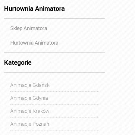
Hurtownia Animatora
Sklep Animatora
Hurtownia Animatora
Kategorie
Animacje Gdańsk
Animacje Gdynia
Animacje Kraków
Animacje Poznań