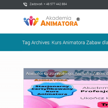
Zadzwoń + 48 577 442 884
Tag Archives: Kurs Animatora Zabaw dla
Animator Czasu Wolnego
,
Animator Zabaw d