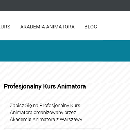
KURS
AKADEMIA ANIMATORA
BLOG
Profesjonalny Kurs Animatora
,
Kurs Animatora Czasu Wolnego Warszawa
,
Kurs Animato
Zapisz Się na Profesjonalny Kurs
Animatora organizowany przez
Akademię Animatora z Warszawy.