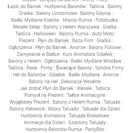
Łapki do Baniek
:
Hurtownia Balonów
:
Tablica
:
Balony
:
Gratka
:
Balony Urodzinowe
:
Balony Gdynia
:
Bańki Mydlane Kraków
:
Miasto Rumia
:
Fotobudka
:
Wesele Sklep
:
Balony z Helem Warszawa
:
Gratka
:
Tablica
:
Halloween
:
Balony Rumia
:
Auto Moto
:
Prezent
:
Płyn do Baniek
:
Baza Firm
:
Gratka
:
Ogłoszenia
:
Płyn do Baniek
:
Anonse
:
Balony Foliowe
:
Zamykanie w Bańce
:
Kurs Animatora Gdańsk
:
Balony z Helem
:
Ogłoszenia
:
Bańki Mydlane Wrocław
:
Tablica
:
Reda
:
Firmy
:
Świecące Balony
:
Solidne Firmy
:
Hel do Balonów
:
Gdańsk
:
Bańki Mydlane
:
Anonse
:
Balony na Hel
:
Dekoracje Weselne
:
Jak zrobić Płyn do Baniek
:
Wesele
:
Tablica
:
Pomysł na Prezent
:
Tańce Animacyjne
:
Wyjątkowy Prezent
:
Balony z Helem Rumia
:
Tatuaże
:
Balony Katowice
:
Wzory Tatuaży
:
Tatuaże dla Dzieci
:
Hurtownia Animatora
:
Tatuaże Brokatowe
:
Animacje dla Dzieci
:
Szablony Tatuaży
:
Hurtownia Balonów Rumia
:
PartyBox
: