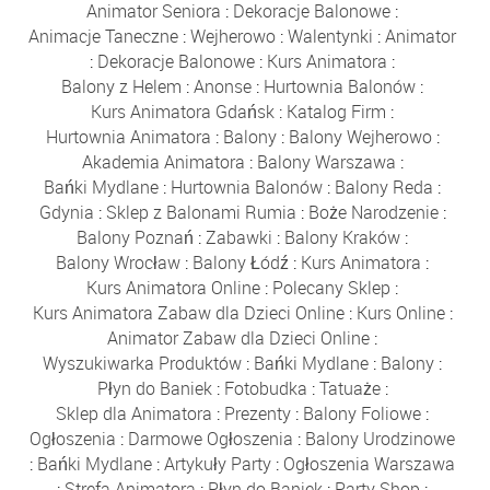
Animator Seniora
:
Dekoracje Balonowe
:
Animacje Taneczne
:
Wejherowo
:
Walentynki
:
Animator
:
Dekoracje Balonowe
:
Kurs Animatora
:
Balony z Helem
:
Anonse
:
Hurtownia Balonów
:
Kurs Animatora Gdańsk
:
Katalog Firm
:
Hurtownia Animatora
:
Balony
:
Balony Wejherowo
:
Akademia Animatora
:
Balony Warszawa
:
Bańki Mydlane
:
Hurtownia Balonów
:
Balony Reda
:
Gdynia
:
Sklep z Balonami Rumia
:
Boże Narodzenie
:
Balony Poznań
:
Zabawki
:
Balony Kraków
:
Balony Wrocław
:
Balony Łódź
:
Kurs Animatora
:
Kurs Animatora Online
:
Polecany Sklep
:
Kurs Animatora Zabaw dla Dzieci Online
:
Kurs Online
:
Animator Zabaw dla Dzieci Online
:
Wyszukiwarka Produktów
:
Bańki Mydlane
:
Balony
:
Płyn do Baniek
:
Fotobudka
:
Tatuaże
:
Sklep dla Animatora
:
Prezenty
:
Balony Foliowe
:
Ogłoszenia
:
Darmowe Ogłoszenia
:
Balony Urodzinowe
:
Bańki Mydlane
:
Artykuły Party
:
Ogłoszenia Warszawa
:
Strefa Animatora
:
Płyn do Baniek
:
Party Shop
: