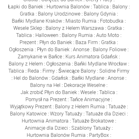
Łapki do Baniek
:
Hurtownia Balonów
:
Tablica
:
Balony
:
Gratka
:
Balony Urodzinowe
:
Balony Gdynia
:
Bańki Mydlane Kraków
:
Miasto Rumia
:
Fotobudka
:
Wesele Sklep
:
Balony z Helem Warszawa
:
Gratka
:
Tablica
:
Halloween
:
Balony Rumia
:
Auto Moto
:
Prezent
:
Płyn do Baniek
:
Baza Firm
:
Gratka
:
Ogłoszenia
:
Płyn do Baniek
:
Anonse
:
Balony Foliowe
:
Zamykanie w Bańce
:
Kurs Animatora Gdańsk
:
Balony z Helem
:
Ogłoszenia
:
Bańki Mydlane Wrocław
:
Tablica
:
Reda
:
Firmy
:
Świecące Balony
:
Solidne Firmy
:
Hel do Balonów
:
Gdańsk
:
Bańki Mydlane
:
Anonse
:
Balony na Hel
:
Dekoracje Weselne
:
Jak zrobić Płyn do Baniek
:
Wesele
:
Tablica
:
Pomysł na Prezent
:
Tańce Animacyjne
:
Wyjątkowy Prezent
:
Balony z Helem Rumia
:
Tatuaże
:
Balony Katowice
:
Wzory Tatuaży
:
Tatuaże dla Dzieci
:
Hurtownia Animatora
:
Tatuaże Brokatowe
:
Animacje dla Dzieci
:
Szablony Tatuaży
:
Hurtownia Balonów Rumia
:
PartyBox
: