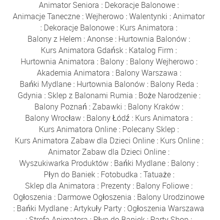
Animator Seniora
:
Dekoracje Balonowe
:
Animacje Taneczne
:
Wejherowo
:
Walentynki
:
Animator
:
Dekoracje Balonowe
:
Kurs Animatora
:
Balony z Helem
:
Anonse
:
Hurtownia Balonów
:
Kurs Animatora Gdańsk
:
Katalog Firm
:
Hurtownia Animatora
:
Balony
:
Balony Wejherowo
:
Akademia Animatora
:
Balony Warszawa
:
Bańki Mydlane
:
Hurtownia Balonów
:
Balony Reda
:
Gdynia
:
Sklep z Balonami Rumia
:
Boże Narodzenie
:
Balony Poznań
:
Zabawki
:
Balony Kraków
:
Balony Wrocław
:
Balony Łódź
:
Kurs Animatora
:
Kurs Animatora Online
:
Polecany Sklep
:
Kurs Animatora Zabaw dla Dzieci Online
:
Kurs Online
:
Animator Zabaw dla Dzieci Online
:
Wyszukiwarka Produktów
:
Bańki Mydlane
:
Balony
:
Płyn do Baniek
:
Fotobudka
:
Tatuaże
:
Sklep dla Animatora
:
Prezenty
:
Balony Foliowe
:
Ogłoszenia
:
Darmowe Ogłoszenia
:
Balony Urodzinowe
:
Bańki Mydlane
:
Artykuły Party
:
Ogłoszenia Warszawa
:
Strefa Animatora
:
Płyn do Baniek
:
Party Shop
: