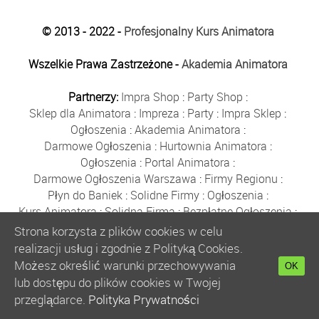
© 2013 - 2022 -
Profesjonalny Kurs Animatora
Wszelkie Prawa Zastrzeżone -
Akademia Animatora
Partnerzy:
Impra Shop
:
Party Shop
:
Sklep dla Animatora
:
Impreza
:
Party
:
Impra Sklep
:
Ogłoszenia
:
Akademia Animatora
:
Darmowe Ogłoszenia
:
Hurtownia Animatora
:
Ogłoszenia
:
Portal Animatora
:
Darmowe Ogłoszenia Warszawa
:
Firmy Regionu
:
Płyn do Baniek
:
Solidne Firmy
:
Ogłoszenia
:
Kurs Animatora
:
Solidna Firma
:
Bezpłatne Ogłoszenia
:
Animator Czasu Wolnego
:
Strona korzysta z plików cookies w celu
Bezpłatne Ogłoszenia Warszawa
:
sklep animatora
:
realizacji usług i zgodnie z Polityką Cookies.
Bańki Mydlane
:
Bezpłatne Ogłoszenia
:
Możesz określić warunki przechowywania
OK
Szkolenie Animatorów
:
Kurs Animatora
:
Gratka
:
lub dostępu do plików cookies w Twojej
Kurs Animatora Warszawa
:
Rumia
:
przeglądarce.
Polityka Prywatności
Kurs Animatora Poznań
:
Kurs Animatora Katowice
: