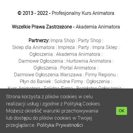
© 2013 - 2022 -
Profesjonalny Kurs Animatora
Wszelkie Prawa Zastrzeżone -
Akademia Animatora
Partnerzy:
Impra Shop
:
Party Shop
:
Sklep dla Animatora
:
Impreza
:
Party
:
Impra Sklep
:
Ogłoszenia
:
Akademia Animatora
:
Darmowe Ogłoszenia
:
Hurtownia Animatora
:
Ogłoszenia
:
Portal Animatora
:
Darmowe Ogłoszenia Warszawa
:
Firmy Regionu
:
Płyn do Baniek
:
Solidne Firmy
:
Ogłoszenia
:
Kurs Animatora
:
Solidna Firma
:
Bezpłatne Ogłoszenia
:
Animator Czasu Wolnego
:
Strona korzysta z plików cookies w celu
Bezpłatne Ogłoszenia Warszawa
:
sklep animatora
:
realizacji usług i zgodnie z Polityką Cookies.
Bańki Mydlane
:
Bezpłatne Ogłoszenia
:
Możesz określić warunki przechowywania
OK
Szkolenie Animatorów
:
Kurs Animatora
:
Gratka
:
lub dostępu do plików cookies w Twojej
Kurs Animatora Warszawa
:
Rumia
:
przeglądarce.
Polityka Prywatności
Kurs Animatora Poznań
:
Kurs Animatora Katowice
: