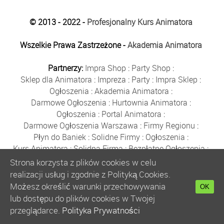
© 2013 - 2022 -
Profesjonalny Kurs Animatora
Wszelkie Prawa Zastrzeżone -
Akademia Animatora
Partnerzy:
Impra Shop
:
Party Shop
:
Sklep dla Animatora
:
Impreza
:
Party
:
Impra Sklep
:
Ogłoszenia
:
Akademia Animatora
:
Darmowe Ogłoszenia
:
Hurtownia Animatora
:
Ogłoszenia
:
Portal Animatora
:
Darmowe Ogłoszenia Warszawa
:
Firmy Regionu
:
Płyn do Baniek
:
Solidne Firmy
:
Ogłoszenia
:
Kurs Animatora
:
Solidna Firma
:
Bezpłatne Ogłoszenia
:
Animator Czasu Wolnego
:
Strona korzysta z plików cookies w celu
Bezpłatne Ogłoszenia Warszawa
:
sklep animatora
:
realizacji usług i zgodnie z Polityką Cookies.
Bańki Mydlane
:
Bezpłatne Ogłoszenia
:
Możesz określić warunki przechowywania
OK
Szkolenie Animatorów
:
Kurs Animatora
:
Gratka
:
lub dostępu do plików cookies w Twojej
Kurs Animatora Warszawa
:
Rumia
:
przeglądarce.
Polityka Prywatności
Kurs Animatora Poznań
:
Kurs Animatora Katowice
: