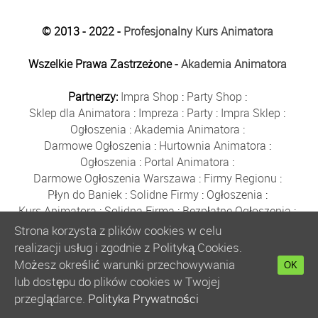
© 2013 - 2022 -
Profesjonalny Kurs Animatora
Wszelkie Prawa Zastrzeżone -
Akademia Animatora
Partnerzy:
Impra Shop
:
Party Shop
:
Sklep dla Animatora
:
Impreza
:
Party
:
Impra Sklep
:
Ogłoszenia
:
Akademia Animatora
:
Darmowe Ogłoszenia
:
Hurtownia Animatora
:
Ogłoszenia
:
Portal Animatora
:
Darmowe Ogłoszenia Warszawa
:
Firmy Regionu
:
Płyn do Baniek
:
Solidne Firmy
:
Ogłoszenia
:
Kurs Animatora
:
Solidna Firma
:
Bezpłatne Ogłoszenia
:
Animator Czasu Wolnego
:
Strona korzysta z plików cookies w celu
Bezpłatne Ogłoszenia Warszawa
:
sklep animatora
:
realizacji usług i zgodnie z Polityką Cookies.
Bańki Mydlane
:
Bezpłatne Ogłoszenia
:
Możesz określić warunki przechowywania
OK
Szkolenie Animatorów
:
Kurs Animatora
:
Gratka
:
lub dostępu do plików cookies w Twojej
Kurs Animatora Warszawa
:
Rumia
:
przeglądarce.
Polityka Prywatności
Kurs Animatora Poznań
:
Kurs Animatora Katowice
: