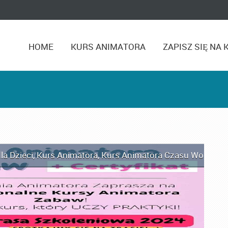
HOME
KURS ANIMATORA
ZAPISZ SIĘ NA 
la Dzieci
,
Kurs Animatora
,
Kurs Animatora Czasu Wolnego