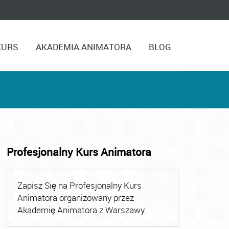
KURS
AKADEMIA ANIMATORA
BLOG
Profesjonalny Kurs Animatora
,
Kurs Animatora Czasu Wolnego Warszawa
,
Kurs Animato
Zapisz Się na Profesjonalny Kurs
Animatora organizowany przez
Akademię Animatora z Warszawy.