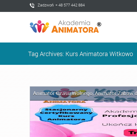
Zadzwoń + 48 577 442 884
Tag Archives: Kurs Animatora Witkowo
Animator Czasu Wolnego
,
Animator Zabaw d