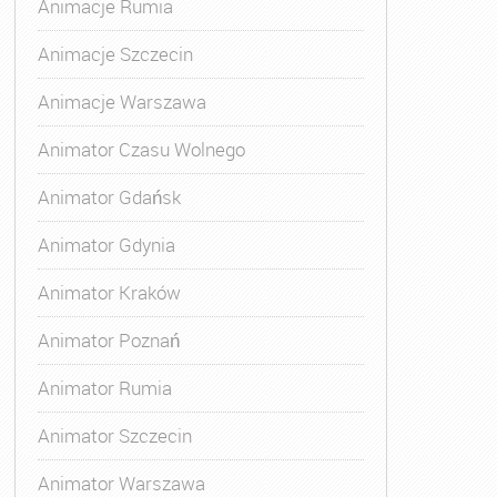
Animacje Rumia
Animacje Szczecin
Animacje Warszawa
Animatora Gdynia
,
Kurs Animatora Katowice
,
Kurs Animato
Animator Czasu Wolnego
Animator Gdańsk
Animator Gdynia
Animator Kraków
Animator Poznań
Animator Rumia
Animator Szczecin
Animator Warszawa