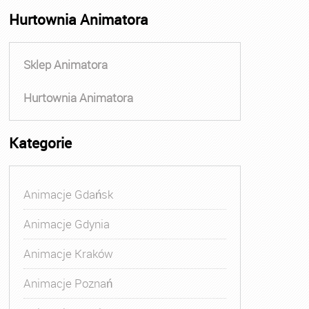
Hurtownia Animatora
Sklep Animatora
Hurtownia Animatora
Kategorie
Animacje Gdańsk
Animacje Gdynia
Animacje Kraków
Animacje Poznań