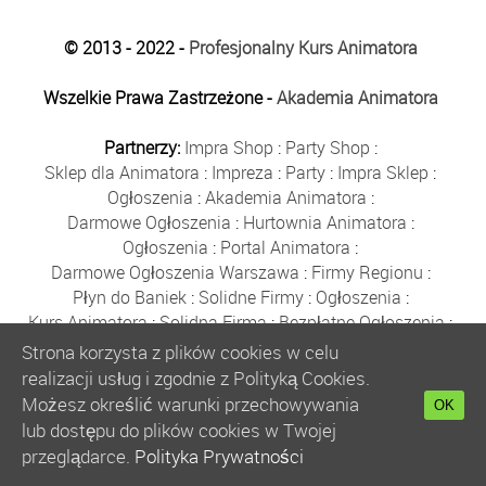
© 2013 - 2022 -
Profesjonalny Kurs Animatora
Wszelkie Prawa Zastrzeżone -
Akademia Animatora
Partnerzy:
Impra Shop
:
Party Shop
:
Sklep dla Animatora
:
Impreza
:
Party
:
Impra Sklep
:
Ogłoszenia
:
Akademia Animatora
:
Darmowe Ogłoszenia
:
Hurtownia Animatora
:
Ogłoszenia
:
Portal Animatora
:
Darmowe Ogłoszenia Warszawa
:
Firmy Regionu
:
Płyn do Baniek
:
Solidne Firmy
:
Ogłoszenia
:
Kurs Animatora
:
Solidna Firma
:
Bezpłatne Ogłoszenia
:
Animator Czasu Wolnego
:
Strona korzysta z plików cookies w celu
Bezpłatne Ogłoszenia Warszawa
:
sklep animatora
:
realizacji usług i zgodnie z Polityką Cookies.
Bańki Mydlane
:
Bezpłatne Ogłoszenia
:
Możesz określić warunki przechowywania
OK
Szkolenie Animatorów
:
Kurs Animatora
:
Gratka
:
lub dostępu do plików cookies w Twojej
Kurs Animatora Warszawa
:
Rumia
:
przeglądarce.
Polityka Prywatności
Kurs Animatora Poznań
:
Kurs Animatora Katowice
: