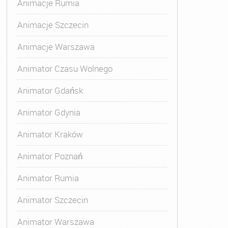
Animacje Rumia
Animacje Szczecin
Animacje Warszawa
Animatora Gdynia
,
Kurs Animatora Katowice
,
Kurs Animato
Animator Czasu Wolnego
Animator Gdańsk
Animator Gdynia
Animator Kraków
Animator Poznań
Animator Rumia
Animator Szczecin
Animator Warszawa