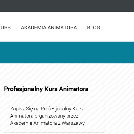
KURS
AKADEMIA ANIMATORA
BLOG
Profesjonalny Kurs Animatora
,
Kurs Animatora Czasu Wolnego Warszawa
,
Kurs Animato
Zapisz Się na Profesjonalny Kurs
Animatora organizowany przez
Akademię Animatora z Warszawy.