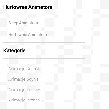
Hurtownia Animatora
Sklep Animatora
Hurtownia Animatora
Kategorie
Animacje Gdańsk
Animacje Gdynia
Animacje Kraków
Animacje Poznań