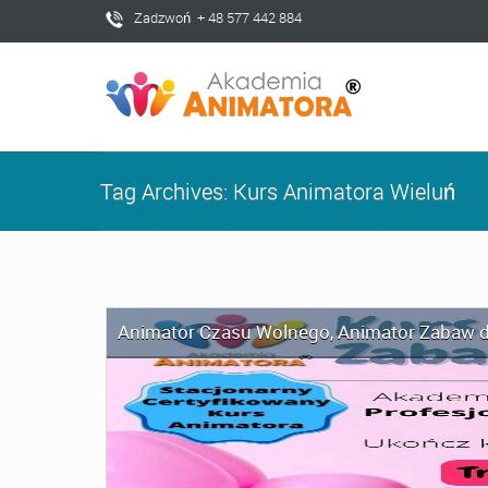
Zadzwoń + 48 577 442 884
Tag Archives: Kurs Animatora Wieluń
Animator Czasu Wolnego
,
Animator Zabaw d