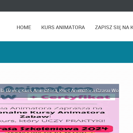
HOME
KURS ANIMATORA
ZAPISZ SIĘ NA 
la Dzieci
,
Kurs Animatora
,
Kurs Animatora Czasu Wolnego