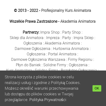
© 2013 - 2022 -
Profesjonalny Kurs Animatora
Wszelkie Prawa Zastrzeżone -
Akademia Animatora
Partnerzy:
Impra Shop
:
Party Shop
:
Sklep dla Animatora
:
Impreza
:
Party
:
Impra Sklep
:
Ogłoszenia
:
Akademia Animatora
:
Darmowe Ogłoszenia
:
Hurtownia Animatora
:
Ogłoszenia
:
Portal Animatora
:
Darmowe Ogłoszenia Warszawa
:
Firmy Regionu
:
Płyn do Baniek
:
Solidne Firmy
:
Ogłoszenia
:
Kurs Animatora
:
Solidna Firma
:
Bezpłatne Ogłoszenia
:
Animator Czasu Wolnego
:
Strona korzysta z plików cookies w celu
Bezpłatne Ogłoszenia Warszawa
:
sklep animatora
:
realizacji usług i zgodnie z Polityką Cookies.
Bańki Mydlane
:
Bezpłatne Ogłoszenia
:
Możesz określić warunki przechowywania
OK
Szkolenie Animatorów
:
Kurs Animatora
:
Gratka
:
lub dostępu do plików cookies w Twojej
Kurs Animatora Warszawa
:
Rumia
:
przeglądarce.
Polityka Prywatności
Kurs Animatora Poznań
:
Kurs Animatora Katowice
: