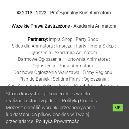
© 2013 - 2022 -
Profesjonalny Kurs Animatora
Wszelkie Prawa Zastrzeżone -
Akademia Animatora
Partnerzy:
Impra Shop
:
Party Shop
:
Sklep dla Animatora
:
Impreza
:
Party
:
Impra Sklep
:
Ogłoszenia
:
Akademia Animatora
:
Darmowe Ogłoszenia
:
Hurtownia Animatora
:
Ogłoszenia
:
Portal Animatora
:
Darmowe Ogłoszenia Warszawa
:
Firmy Regionu
:
Płyn do Baniek
:
Solidne Firmy
:
Ogłoszenia
:
Kurs Animatora
:
Solidna Firma
:
Bezpłatne Ogłoszenia
:
Animator Czasu Wolnego
:
Strona korzysta z plików cookies w celu
Bezpłatne Ogłoszenia Warszawa
:
sklep animatora
:
realizacji usług i zgodnie z Polityką Cookies.
Bańki Mydlane
:
Bezpłatne Ogłoszenia
:
Możesz określić warunki przechowywania
OK
Szkolenie Animatorów
:
Kurs Animatora
:
Gratka
:
lub dostępu do plików cookies w Twojej
Kurs Animatora Warszawa
:
Rumia
:
przeglądarce.
Polityka Prywatności
Kurs Animatora Poznań
:
Kurs Animatora Katowice
: