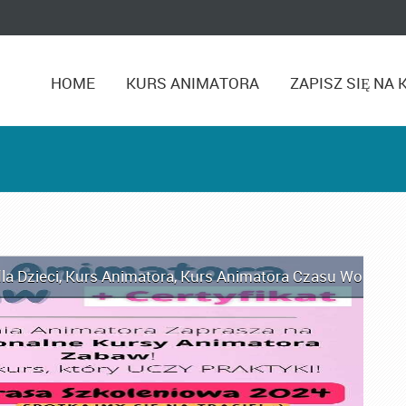
HOME
KURS ANIMATORA
ZAPISZ SIĘ NA 
la Dzieci
,
Kurs Animatora
,
Kurs Animatora Czasu Wolnego