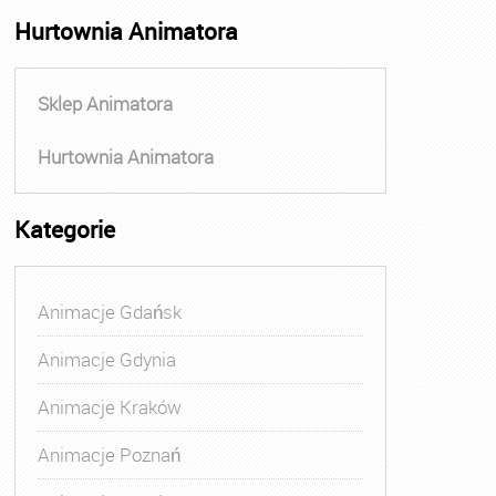
Hurtownia Animatora
Sklep Animatora
Hurtownia Animatora
Kategorie
Animacje Gdańsk
Animacje Gdynia
Animacje Kraków
Animacje Poznań