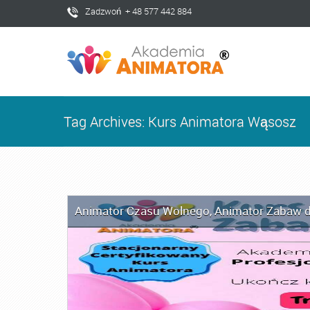
Zadzwoń + 48 577 442 884
Tag Archives: Kurs Animatora Wąsosz
Animator Czasu Wolnego
,
Animator Zabaw d