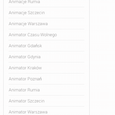
Animacje Rumia
Animacje Szczecin
Animacje Warszawa
Animatora Gdynia
,
Kurs Animatora Katowice
,
Kurs Animato
Animator Czasu Wolnego
Animator Gdańsk
Animator Gdynia
Animator Kraków
Animator Poznań
Animator Rumia
Animator Szczecin
Animator Warszawa