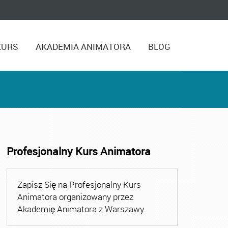
KURS
AKADEMIA ANIMATORA
BLOG
Profesjonalny Kurs Animatora
,
Kurs Animatora Czasu Wolnego Warszawa
,
Kurs Animato
Zapisz Się na Profesjonalny Kurs
Animatora organizowany przez
Akademię Animatora z Warszawy.