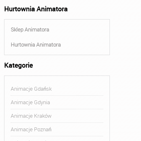
Hurtownia Animatora
Sklep Animatora
Hurtownia Animatora
Kategorie
Animacje Gdańsk
Animacje Gdynia
Animacje Kraków
Animacje Poznań