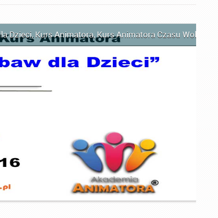
la Dzieci
,
Kurs Animatora
,
Kurs Animatora Czasu Wolnego