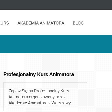
KURS
AKADEMIA ANIMATORA
BLOG
Profesjonalny Kurs Animatora
matora Rumia
,
Kurs Animatora Zabaw
,
Kurs Animatora Zabaw
Zapisz Się na Profesjonalny Kurs
Animatora organizowany przez
Akademię Animatora z Warszawy.