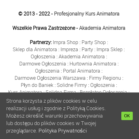
© 2013 - 2022 -
Profesjonalny Kurs Animatora
Wszelkie Prawa Zastrzeżone -
Akademia Animatora
Partnerzy:
Impra Shop
:
Party Shop
:
Sklep dla Animatora
:
Impreza
:
Party
:
Impra Sklep
:
Ogłoszenia
:
Akademia Animatora
:
Darmowe Ogłoszenia
:
Hurtownia Animatora
:
Ogłoszenia
:
Portal Animatora
:
Darmowe Ogłoszenia Warszawa
:
Firmy Regionu
:
Płyn do Baniek
:
Solidne Firmy
:
Ogłoszenia
:
Kurs Animatora
:
Solidna Firma
:
Bezpłatne Ogłoszenia
:
Animator Czasu Wolnego
:
Strona korzysta z plików cookies w celu
Bezpłatne Ogłoszenia Warszawa
:
sklep animatora
:
realizacji usług i zgodnie z Polityką Cookies.
Bańki Mydlane
:
Bezpłatne Ogłoszenia
:
Możesz określić warunki przechowywania
OK
Szkolenie Animatorów
:
Kurs Animatora
:
Gratka
:
lub dostępu do plików cookies w Twojej
Kurs Animatora Warszawa
:
Rumia
:
przeglądarce.
Polityka Prywatności
Kurs Animatora Poznań
:
Kurs Animatora Katowice
: