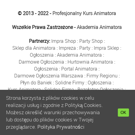
© 2013 - 2022 -
Profesjonalny Kurs Animatora
Wszelkie Prawa Zastrzeżone -
Akademia Animatora
Partnerzy:
Impra Shop
:
Party Shop
:
Sklep dla Animatora
:
Impreza
:
Party
:
Impra Sklep
:
Ogłoszenia
:
Akademia Animatora
:
Darmowe Ogłoszenia
:
Hurtownia Animatora
:
Ogłoszenia
:
Portal Animatora
:
Darmowe Ogłoszenia Warszawa
:
Firmy Regionu
:
Płyn do Baniek
:
Solidne Firmy
:
Ogłoszenia
:
Kurs Animatora
:
Solidna Firma
:
Bezpłatne Ogłoszenia
:
Animator Czasu Wolnego
:
Strona korzysta z plików cookies w celu
Bezpłatne Ogłoszenia Warszawa
:
sklep animatora
:
realizacji usług i zgodnie z Polityką Cookies.
Bańki Mydlane
:
Bezpłatne Ogłoszenia
:
Możesz określić warunki przechowywania
OK
Szkolenie Animatorów
:
Kurs Animatora
:
Gratka
:
lub dostępu do plików cookies w Twojej
Kurs Animatora Warszawa
:
Rumia
:
przeglądarce.
Polityka Prywatności
Kurs Animatora Poznań
:
Kurs Animatora Katowice
: