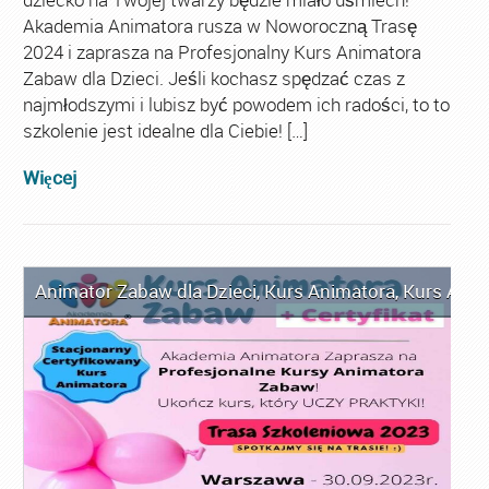
Akademia Animatora rusza w Noworoczną Trasę
2024 i zaprasza na Profesjonalny Kurs Animatora
Zabaw dla Dzieci. Jeśli kochasz spędzać czas z
najmłodszymi i lubisz być powodem ich radości, to to
szkolenie jest idealne dla Ciebie! […]
Więcej
Animator Zabaw dla Dzieci
,
Kurs Animatora
,
Kurs Anim