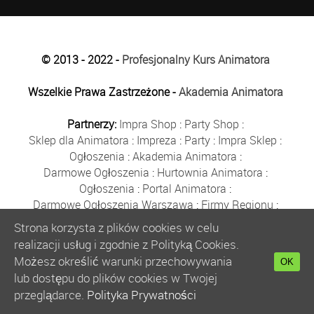
© 2013 - 2022 -
Profesjonalny Kurs Animatora
Wszelkie Prawa Zastrzeżone -
Akademia Animatora
Partnerzy:
Impra Shop
:
Party Shop
:
Sklep dla Animatora
:
Impreza
:
Party
:
Impra Sklep
:
Ogłoszenia
:
Akademia Animatora
:
Darmowe Ogłoszenia
:
Hurtownia Animatora
:
Ogłoszenia
:
Portal Animatora
:
Darmowe Ogłoszenia Warszawa
:
Firmy Regionu
:
Płyn do Baniek
:
Solidne Firmy
:
Ogłoszenia
:
Strona korzysta z plików cookies w celu
Kurs Animatora
:
Solidna Firma
:
Bezpłatne Ogłoszenia
:
realizacji usług i zgodnie z Polityką Cookies.
Animator Czasu Wolnego
:
Możesz określić warunki przechowywania
OK
Bezpłatne Ogłoszenia Warszawa
:
sklep animatora
:
lub dostępu do plików cookies w Twojej
Bańki Mydlane
:
Bezpłatne Ogłoszenia
:
przeglądarce.
Polityka Prywatności
Szkolenie Animatorów
:
Kurs Animatora
:
Gratka
: