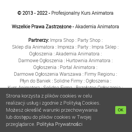
© 2013 - 2022 -
Profesjonalny Kurs Animatora
Wszelkie Prawa Zastrzeżone -
Akademia Animatora
Partnerzy:
Impra Shop
:
Party Shop
:
Sklep dla Animatora
:
Impreza
:
Party
:
Impra Sklep
:
Ogłoszenia
:
Akademia Animatora
:
Darmowe Ogłoszenia
:
Hurtownia Animatora
:
Ogłoszenia
:
Portal Animatora
:
Darmowe Ogłoszenia Warszawa
:
Firmy Regionu
:
Płyn do Baniek
:
Solidne Firmy
:
Ogłoszenia
:
Kurs Animatora
:
Solidna Firma
:
Bezpłatne Ogłoszenia
:
Animator Czasu Wolnego
:
Strona korzysta z plików cookies w celu
Bezpłatne Ogłoszenia Warszawa
:
sklep animatora
:
realizacji usług i zgodnie z Polityką Cookies.
Bańki Mydlane
:
Bezpłatne Ogłoszenia
:
Możesz określić warunki przechowywania
OK
Szkolenie Animatorów
:
Kurs Animatora
:
Gratka
:
lub dostępu do plików cookies w Twojej
Kurs Animatora Warszawa
:
Rumia
:
przeglądarce.
Polityka Prywatności
Kurs Animatora Poznań
:
Kurs Animatora Katowice
: