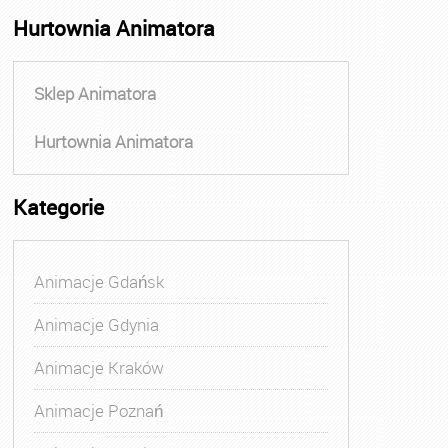
Hurtownia Animatora
Sklep Animatora
Hurtownia Animatora
Kategorie
Animacje Gdańsk
Animacje Gdynia
Animacje Kraków
Animacje Poznań