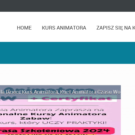
HOME
KURS ANIMATORA
ZAPISZ SIĘ NA 
la Dzieci
,
Kurs Animatora
,
Kurs Animatora Czasu Wolnego