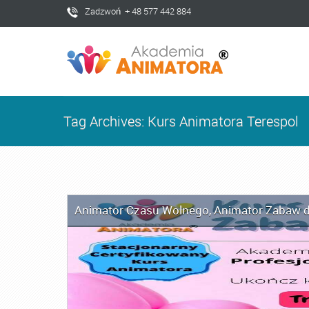
Zadzwoń + 48 577 442 884
Tag Archives: Kurs Animatora Terespol
Animator Czasu Wolnego
,
Animator Zabaw d