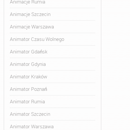
Animacje Rumia
Animacje Szczecin
Animacje Warszawa
Animatora Gdynia
,
Kurs Animatora Katowice
,
Kurs Animato
Animator Czasu Wolnego
Animator Gdańsk
Animator Gdynia
Animator Kraków
Animator Poznań
Animator Rumia
Animator Szczecin
Animator Warszawa