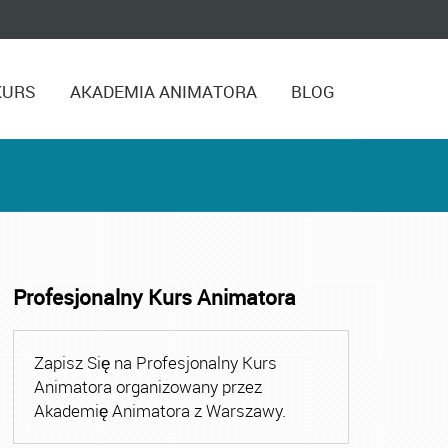
KURS
AKADEMIA ANIMATORA
BLOG
Profesjonalny Kurs Animatora
,
Kurs Animatora Czasu Wolnego Warszawa
,
Kurs Animato
Zapisz Się na Profesjonalny Kurs
Animatora organizowany przez
Akademię Animatora z Warszawy.