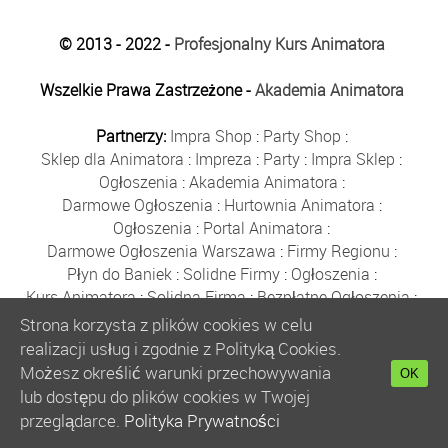
© 2013 - 2022 -
Profesjonalny Kurs Animatora
Wszelkie Prawa Zastrzeżone -
Akademia Animatora
Partnerzy:
Impra Shop
:
Party Shop
:
Sklep dla Animatora
:
Impreza
:
Party
:
Impra Sklep
:
Ogłoszenia
:
Akademia Animatora
:
Darmowe Ogłoszenia
:
Hurtownia Animatora
:
Ogłoszenia
:
Portal Animatora
:
Darmowe Ogłoszenia Warszawa
:
Firmy Regionu
:
Płyn do Baniek
:
Solidne Firmy
:
Ogłoszenia
:
Kurs Animatora
:
Solidna Firma
:
Bezpłatne Ogłoszenia
:
Animator Czasu Wolnego
:
Strona korzysta z plików cookies w celu
Bezpłatne Ogłoszenia Warszawa
:
sklep animatora
:
realizacji usług i zgodnie z Polityką Cookies.
Bańki Mydlane
:
Bezpłatne Ogłoszenia
:
Możesz określić warunki przechowywania
OK
Szkolenie Animatorów
:
Kurs Animatora
:
Gratka
:
lub dostępu do plików cookies w Twojej
Kurs Animatora Warszawa
:
Rumia
:
przeglądarce.
Polityka Prywatności
Kurs Animatora Poznań
:
Kurs Animatora Katowice
: