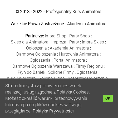
© 2013 - 2022 -
Profesjonalny Kurs Animatora
Wszelkie Prawa Zastrzeżone -
Akademia Animatora
Partnerzy:
Impra Shop
:
Party Shop
:
Sklep dla Animatora
:
Impreza
:
Party
:
Impra Sklep
:
Ogłoszenia
:
Akademia Animatora
:
Darmowe Ogłoszenia
:
Hurtownia Animatora
:
Ogłoszenia
:
Portal Animatora
:
Darmowe Ogłoszenia Warszawa
:
Firmy Regionu
:
Płyn do Baniek
:
Solidne Firmy
:
Ogłoszenia
:
Kurs Animatora
:
Solidna Firma
:
Bezpłatne Ogłoszenia
:
Animator Czasu Wolnego
:
Strona korzysta z plików cookies w celu
Bezpłatne Ogłoszenia Warszawa
:
sklep animatora
:
realizacji usług i zgodnie z Polityką Cookies.
Bańki Mydlane
:
Bezpłatne Ogłoszenia
:
Możesz określić warunki przechowywania
OK
Szkolenie Animatorów
:
Kurs Animatora
:
Gratka
:
lub dostępu do plików cookies w Twojej
Kurs Animatora Warszawa
:
Rumia
:
przeglądarce.
Polityka Prywatności
Kurs Animatora Poznań
:
Kurs Animatora Katowice
: