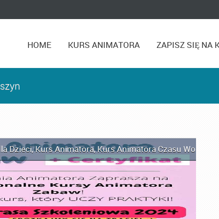
HOME
KURS ANIMATORA
ZAPISZ SIĘ NA 
eszyn
la Dzieci
,
Kurs Animatora
,
Kurs Animatora Czasu Wolnego