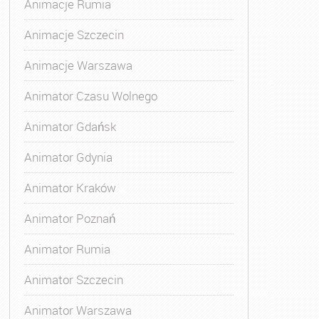
Animacje Rumia
Animacje Szczecin
Animacje Warszawa
Animatora Gdynia
,
Kurs Animatora Katowice
,
Kurs Animato
Animator Czasu Wolnego
Animator Gdańsk
Animator Gdynia
Animator Kraków
Animator Poznań
Animator Rumia
Animator Szczecin
Animator Warszawa