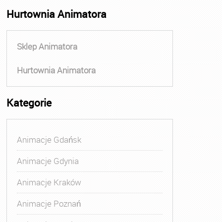
Hurtownia Animatora
Sklep Animatora
Hurtownia Animatora
Kategorie
Animacje Gdańsk
Animacje Gdynia
Animacje Kraków
Animacje Poznań