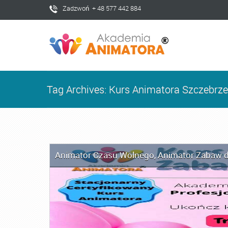
Zadzwoń + 48 577 442 884
Tag Archives: Kurs Animatora Szczebrz
Animator Czasu Wolnego
,
Animator Zabaw d