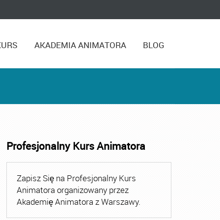
KURS
AKADEMIA ANIMATORA
BLOG
Profesjonalny Kurs Animatora
,
Kurs Animatora Czasu Wolnego Warszawa
,
Kurs Animato
Zapisz Się na Profesjonalny Kurs
Animatora organizowany przez
Akademię Animatora z Warszawy.