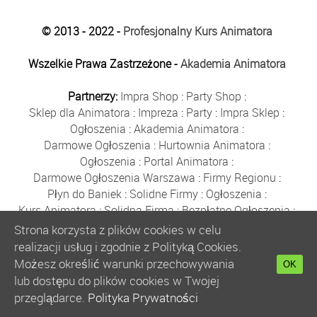
© 2013 - 2022 -
Profesjonalny Kurs Animatora
Wszelkie Prawa Zastrzeżone -
Akademia Animatora
Partnerzy:
Impra Shop
:
Party Shop
:
Sklep dla Animatora
:
Impreza
:
Party
:
Impra Sklep
:
Ogłoszenia
:
Akademia Animatora
:
Darmowe Ogłoszenia
:
Hurtownia Animatora
:
Ogłoszenia
:
Portal Animatora
:
Darmowe Ogłoszenia Warszawa
:
Firmy Regionu
:
Płyn do Baniek
:
Solidne Firmy
:
Ogłoszenia
:
Kurs Animatora
:
Solidna Firma
:
Bezpłatne Ogłoszenia
:
Animator Czasu Wolnego
:
Strona korzysta z plików cookies w celu
Bezpłatne Ogłoszenia Warszawa
:
sklep animatora
:
realizacji usług i zgodnie z Polityką Cookies.
Bańki Mydlane
:
Bezpłatne Ogłoszenia
:
Możesz określić warunki przechowywania
OK
Szkolenie Animatorów
:
Kurs Animatora
:
Gratka
:
lub dostępu do plików cookies w Twojej
Kurs Animatora Warszawa
:
Rumia
:
przeglądarce.
Polityka Prywatności
Kurs Animatora Poznań
:
Kurs Animatora Katowice
: