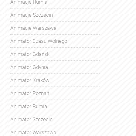
Animacje Rumia
Animacje Szczecin
Animacje Warszawa
Animatora Gdynia
,
Kurs Animatora Katowice
,
Kurs Animato
Animator Czasu Wolnego
Animator Gdańsk
Animator Gdynia
Animator Kraków
Animator Poznań
Animator Rumia
Animator Szczecin
Animator Warszawa