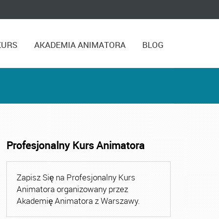
KURS
AKADEMIA ANIMATORA
BLOG
Profesjonalny Kurs Animatora
,
Kurs Animatora Czasu Wolnego Warszawa
,
Kurs Animato
Zapisz Się na Profesjonalny Kurs
Animatora organizowany przez
Akademię Animatora z Warszawy.