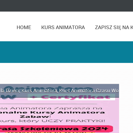
HOME
KURS ANIMATORA
ZAPISZ SIĘ NA 
la Dzieci
,
Kurs Animatora
,
Kurs Animatora Czasu Wolnego