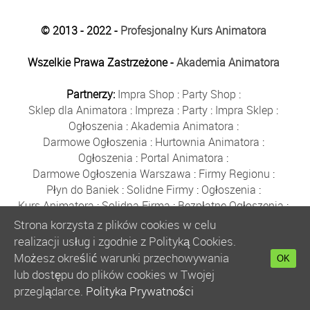
© 2013 - 2022 -
Profesjonalny Kurs Animatora
Wszelkie Prawa Zastrzeżone -
Akademia Animatora
Partnerzy:
Impra Shop
:
Party Shop
:
Sklep dla Animatora
:
Impreza
:
Party
:
Impra Sklep
:
Ogłoszenia
:
Akademia Animatora
:
Darmowe Ogłoszenia
:
Hurtownia Animatora
:
Ogłoszenia
:
Portal Animatora
:
Darmowe Ogłoszenia Warszawa
:
Firmy Regionu
:
Płyn do Baniek
:
Solidne Firmy
:
Ogłoszenia
:
Kurs Animatora
:
Solidna Firma
:
Bezpłatne Ogłoszenia
:
Animator Czasu Wolnego
:
Strona korzysta z plików cookies w celu
Bezpłatne Ogłoszenia Warszawa
:
sklep animatora
:
realizacji usług i zgodnie z Polityką Cookies.
Bańki Mydlane
:
Bezpłatne Ogłoszenia
:
Możesz określić warunki przechowywania
OK
Szkolenie Animatorów
:
Kurs Animatora
:
Gratka
:
lub dostępu do plików cookies w Twojej
Kurs Animatora Warszawa
:
Rumia
:
przeglądarce.
Polityka Prywatności
Kurs Animatora Poznań
:
Kurs Animatora Katowice
: