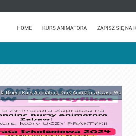
HOME
KURS ANIMATORA
ZAPISZ SIĘ NA 
la Dzieci
,
Kurs Animatora
,
Kurs Animatora Czasu Wolnego