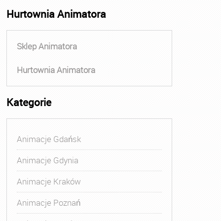
Hurtownia Animatora
Sklep Animatora
Hurtownia Animatora
Kategorie
Animacje Gdańsk
Animacje Gdynia
Animacje Kraków
Animacje Poznań