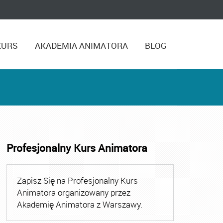
KURS
AKADEMIA ANIMATORA
BLOG
Profesjonalny Kurs Animatora
,
Kurs Animatora Czasu Wolnego Warszawa
,
Kurs Animato
Zapisz Się na Profesjonalny Kurs
Animatora organizowany przez
Akademię Animatora z Warszawy.