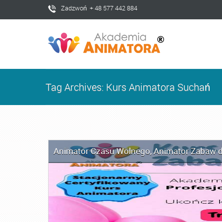
Zadzwoń + 48 577 442 884
Tag Archives: Kurs Animatora Suchań
Animator Czasu Wolnego
,
Animator Zabaw d