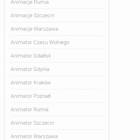
Animacje Rumia
Animacje Szczecin
Animacje Warszawa
Animatora Gdynia
,
Kurs Animatora Katowice
,
Kurs Animato
Animator Czasu Wolnego
Animator Gdańsk
Animator Gdynia
Animator Kraków
Animator Poznań
Animator Rumia
Animator Szczecin
Animator Warszawa