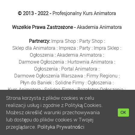
© 2013 - 2022 -
Profesjonalny Kurs Animatora
Wszelkie Prawa Zastrzeżone -
Akademia Animatora
Partnerzy:
Impra Shop
:
Party Shop
:
Sklep dla Animatora
:
Impreza
:
Party
:
Impra Sklep
:
Ogłoszenia
:
Akademia Animatora
:
Darmowe Ogłoszenia
:
Hurtownia Animatora
:
Ogłoszenia
:
Portal Animatora
:
Darmowe Ogłoszenia Warszawa
:
Firmy Regionu
:
Płyn do Baniek
:
Solidne Firmy
:
Ogłoszenia
:
Kurs Animatora
:
Solidna Firma
:
Bezpłatne Ogłoszenia
:
Animator Czasu Wolnego
:
Strona korzysta z plików cookies w celu
Bezpłatne Ogłoszenia Warszawa
:
sklep animatora
:
realizacji usług i zgodnie z Polityką Cookies.
Bańki Mydlane
:
Bezpłatne Ogłoszenia
:
Możesz określić warunki przechowywania
OK
Szkolenie Animatorów
:
Kurs Animatora
:
Gratka
:
lub dostępu do plików cookies w Twojej
Kurs Animatora Warszawa
:
Rumia
:
przeglądarce.
Polityka Prywatności
Kurs Animatora Poznań
:
Kurs Animatora Katowice
: