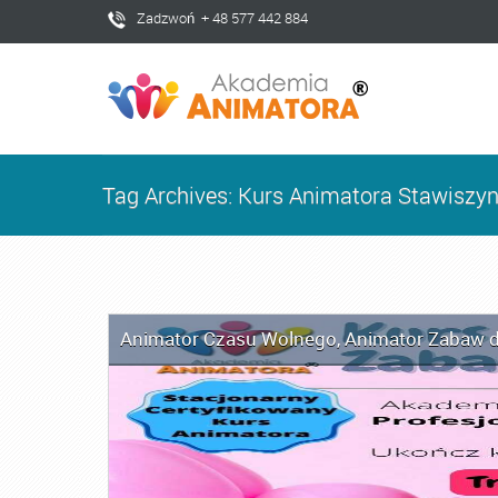
Zadzwoń + 48 577 442 884
Tag Archives: Kurs Animatora Stawiszy
Animator Czasu Wolnego
,
Animator Zabaw d