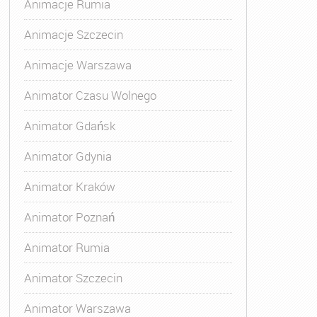
Animacje Rumia
Animacje Szczecin
Animacje Warszawa
Animatora Gdynia
,
Kurs Animatora Katowice
,
Kurs Animato
Animator Czasu Wolnego
Animator Gdańsk
Animator Gdynia
Animator Kraków
Animator Poznań
Animator Rumia
Animator Szczecin
Animator Warszawa