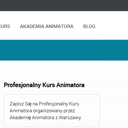
KURS
AKADEMIA ANIMATORA
BLOG
Profesjonalny Kurs Animatora
,
Kurs Animatora Czasu Wolnego Warszawa
,
Kurs Animato
Zapisz Się na Profesjonalny Kurs
Animatora organizowany przez
Akademię Animatora z Warszawy.