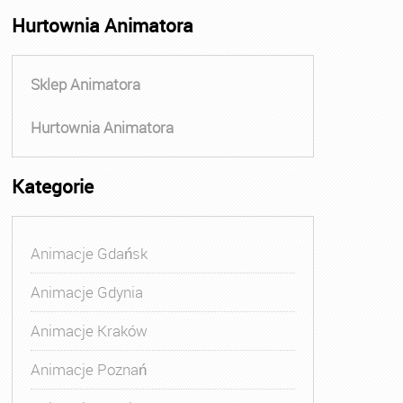
Hurtownia Animatora
Sklep Animatora
Hurtownia Animatora
Kategorie
Animacje Gdańsk
Animacje Gdynia
Animacje Kraków
Animacje Poznań