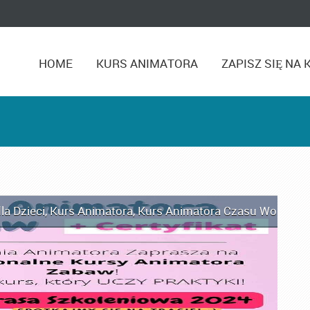
HOME
KURS ANIMATORA
ZAPISZ SIĘ NA 
n
la Dzieci
,
Kurs Animatora
,
Kurs Animatora Czasu Wolnego