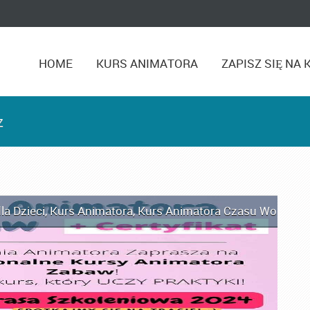
HOME
KURS ANIMATORA
ZAPISZ SIĘ NA 
z
la Dzieci
,
Kurs Animatora
,
Kurs Animatora Czasu Wolnego