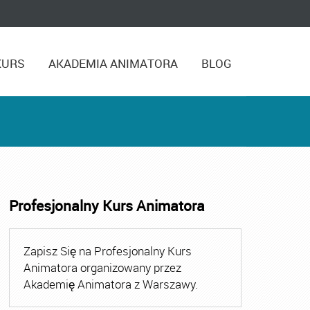
KURS
AKADEMIA ANIMATORA
BLOG
Profesjonalny Kurs Animatora
,
Kurs Animatora Czasu Wolnego Warszawa
,
Kurs Animato
Zapisz Się na Profesjonalny Kurs
Animatora organizowany przez
Akademię Animatora z Warszawy.