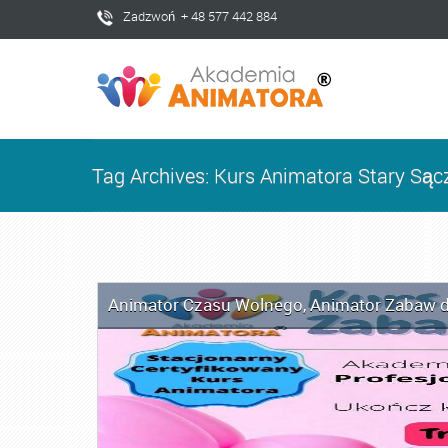
Zadzwoń + 48 577 442 884
Tag Archives: Kurs Animatora Stary Sąc
Animator Czasu Wolnego
,
Animator Zabaw d