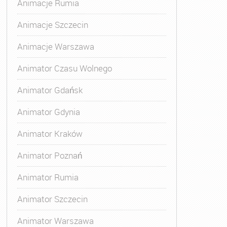
Animacje Rumia
Animacje Szczecin
Animacje Warszawa
Animatora Gdynia
,
Kurs Animatora Katowice
,
Kurs Animato
Animator Czasu Wolnego
Animator Gdańsk
Animator Gdynia
Animator Kraków
Animator Poznań
Animator Rumia
Animator Szczecin
Animator Warszawa