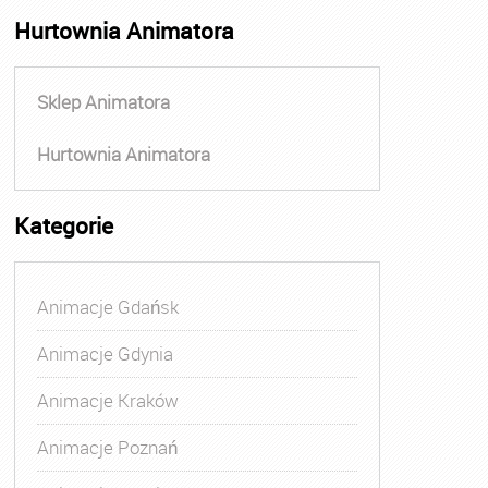
Hurtownia Animatora
Sklep Animatora
Hurtownia Animatora
Kategorie
Animacje Gdańsk
Animacje Gdynia
Animacje Kraków
Animacje Poznań