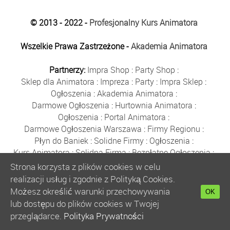
© 2013 - 2022 -
Profesjonalny Kurs Animatora
Wszelkie Prawa Zastrzeżone -
Akademia Animatora
Partnerzy:
Impra Shop
:
Party Shop
:
Sklep dla Animatora
:
Impreza
:
Party
:
Impra Sklep
:
Ogłoszenia
:
Akademia Animatora
:
Darmowe Ogłoszenia
:
Hurtownia Animatora
:
Ogłoszenia
:
Portal Animatora
:
Darmowe Ogłoszenia Warszawa
:
Firmy Regionu
:
Płyn do Baniek
:
Solidne Firmy
:
Ogłoszenia
:
Kurs Animatora
:
Solidna Firma
:
Bezpłatne Ogłoszenia
:
Animator Czasu Wolnego
:
Strona korzysta z plików cookies w celu
Bezpłatne Ogłoszenia Warszawa
:
sklep animatora
:
realizacji usług i zgodnie z Polityką Cookies.
Bańki Mydlane
:
Bezpłatne Ogłoszenia
:
Możesz określić warunki przechowywania
OK
Szkolenie Animatorów
:
Kurs Animatora
:
Gratka
:
lub dostępu do plików cookies w Twojej
Kurs Animatora Warszawa
:
Rumia
:
przeglądarce.
Polityka Prywatności
Kurs Animatora Poznań
:
Kurs Animatora Katowice
: