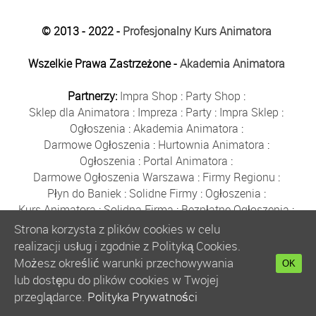
© 2013 - 2022 -
Profesjonalny Kurs Animatora
Wszelkie Prawa Zastrzeżone -
Akademia Animatora
Partnerzy:
Impra Shop
:
Party Shop
:
Sklep dla Animatora
:
Impreza
:
Party
:
Impra Sklep
:
Ogłoszenia
:
Akademia Animatora
:
Darmowe Ogłoszenia
:
Hurtownia Animatora
:
Ogłoszenia
:
Portal Animatora
:
Darmowe Ogłoszenia Warszawa
:
Firmy Regionu
:
Płyn do Baniek
:
Solidne Firmy
:
Ogłoszenia
:
Kurs Animatora
:
Solidna Firma
:
Bezpłatne Ogłoszenia
:
Animator Czasu Wolnego
:
Strona korzysta z plików cookies w celu
Bezpłatne Ogłoszenia Warszawa
:
sklep animatora
:
realizacji usług i zgodnie z Polityką Cookies.
Bańki Mydlane
:
Bezpłatne Ogłoszenia
:
Możesz określić warunki przechowywania
OK
Szkolenie Animatorów
:
Kurs Animatora
:
Gratka
:
lub dostępu do plików cookies w Twojej
Kurs Animatora Warszawa
:
Rumia
:
przeglądarce.
Polityka Prywatności
Kurs Animatora Poznań
:
Kurs Animatora Katowice
: