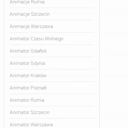
Animacje Rumia
Animacje Szczecin
Animacje Warszawa
Animatora Gdynia
,
Kurs Animatora Katowice
,
Kurs Animato
Animator Czasu Wolnego
Animator Gdańsk
Animator Gdynia
Animator Kraków
Animator Poznań
Animator Rumia
Animator Szczecin
Animator Warszawa