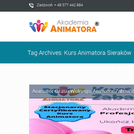
Zadzwoń + 48 577 442 884
Tag Archives: Kurs Animatora Sieraków
Animator Czasu Wolnego
,
Animator Zabaw d