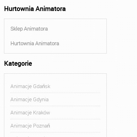
Hurtownia Animatora
Sklep Animatora
Hurtownia Animatora
Kategorie
Animacje Gdańsk
Animacje Gdynia
Animacje Kraków
Animacje Poznań