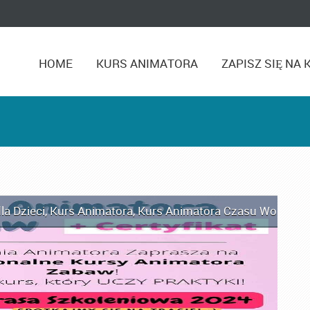
HOME
KURS ANIMATORA
ZAPISZ SIĘ NA 
la Dzieci
,
Kurs Animatora
,
Kurs Animatora Czasu Wolnego