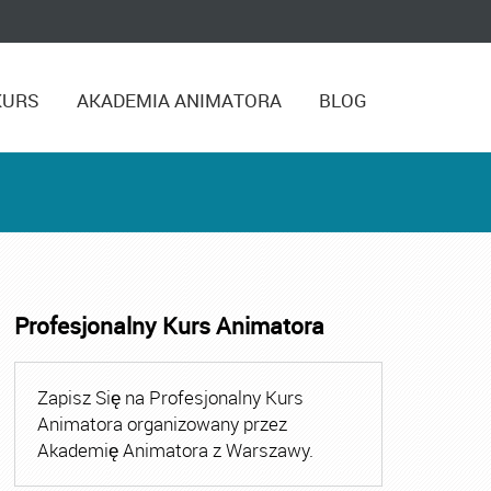
KURS
AKADEMIA ANIMATORA
BLOG
Profesjonalny Kurs Animatora
,
Kurs Animatora Czasu Wolnego Warszawa
,
Kurs Animato
Zapisz Się na Profesjonalny Kurs
Animatora organizowany przez
Akademię Animatora z Warszawy.