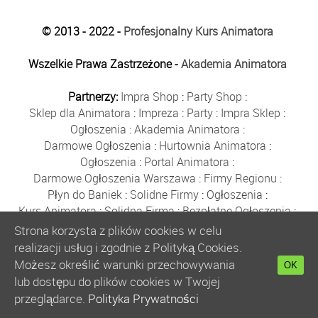
© 2013 - 2022 -
Profesjonalny Kurs Animatora
Wszelkie Prawa Zastrzeżone -
Akademia Animatora
Partnerzy:
Impra Shop
:
Party Shop
:
Sklep dla Animatora
:
Impreza
:
Party
:
Impra Sklep
:
Ogłoszenia
:
Akademia Animatora
:
Darmowe Ogłoszenia
:
Hurtownia Animatora
:
Ogłoszenia
:
Portal Animatora
:
Darmowe Ogłoszenia Warszawa
:
Firmy Regionu
:
Płyn do Baniek
:
Solidne Firmy
:
Ogłoszenia
:
Kurs Animatora
:
Solidna Firma
:
Bezpłatne Ogłoszenia
:
Animator Czasu Wolnego
:
Strona korzysta z plików cookies w celu
Bezpłatne Ogłoszenia Warszawa
:
sklep animatora
:
realizacji usług i zgodnie z Polityką Cookies.
Bańki Mydlane
:
Bezpłatne Ogłoszenia
:
Możesz określić warunki przechowywania
OK
Szkolenie Animatorów
:
Kurs Animatora
:
Gratka
:
lub dostępu do plików cookies w Twojej
Kurs Animatora Warszawa
:
Rumia
:
przeglądarce.
Polityka Prywatności
Kurs Animatora Poznań
:
Kurs Animatora Katowice
: