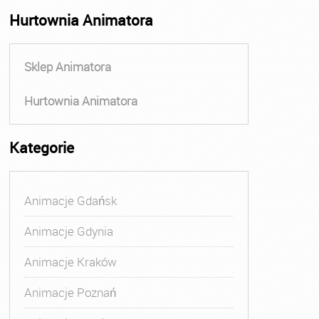
Hurtownia Animatora
Sklep Animatora
Hurtownia Animatora
Kategorie
Animacje Gdańsk
Animacje Gdynia
Animacje Kraków
Animacje Poznań