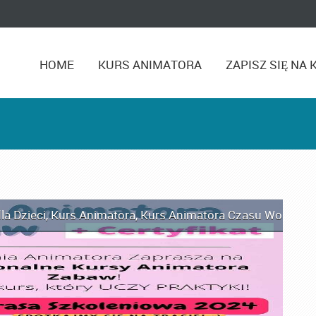
HOME
KURS ANIMATORA
ZAPISZ SIĘ NA 
la Dzieci
,
Kurs Animatora
,
Kurs Animatora Czasu Wolnego