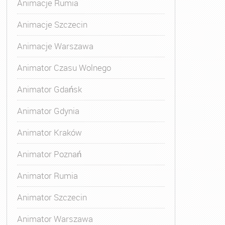
Animacje Rumia
Animacje Szczecin
Animacje Warszawa
Animatora Gdynia
,
Kurs Animatora Katowice
,
Kurs Animato
Animator Czasu Wolnego
Animator Gdańsk
Animator Gdynia
Animator Kraków
Animator Poznań
Animator Rumia
Animator Szczecin
Animator Warszawa