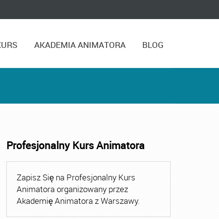
KURS
AKADEMIA ANIMATORA
BLOG
Profesjonalny Kurs Animatora
,
Kurs Animatora Czasu Wolnego Warszawa
,
Kurs Animato
Zapisz Się na Profesjonalny Kurs
Animatora organizowany przez
Akademię Animatora z Warszawy.