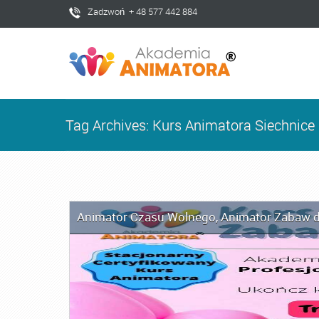
Zadzwoń + 48 577 442 884
Tag Archives: Kurs Animatora Siechnice
Animator Czasu Wolnego
,
Animator Zabaw d