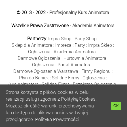
© 2013 - 2022 -
Profesjonalny Kurs Animatora
Wszelkie Prawa Zastrzeżone -
Akademia Animatora
Partnerzy:
Impra Shop
:
Party Shop
:
Sklep dla Animatora
:
Impreza
:
Party
:
Impra Sklep
:
Ogłoszenia
:
Akademia Animatora
:
Darmowe Ogłoszenia
:
Hurtownia Animatora
:
Ogłoszenia
:
Portal Animatora
:
Darmowe Ogłoszenia Warszawa
:
Firmy Regionu
:
Płyn do Baniek
:
Solidne Firmy
:
Ogłoszenia
:
Kurs Animatora
:
Solidna Firma
:
Bezpłatne Ogłoszenia
:
Animator Czasu Wolnego
:
Strona korzysta z plików cookies w celu
Bezpłatne Ogłoszenia Warszawa
:
sklep animatora
:
realizacji usług i zgodnie z Polityką Cookies.
Bańki Mydlane
:
Bezpłatne Ogłoszenia
:
Możesz określić warunki przechowywania
OK
Szkolenie Animatorów
:
Kurs Animatora
:
Gratka
:
lub dostępu do plików cookies w Twojej
Kurs Animatora Warszawa
:
Rumia
:
przeglądarce.
Polityka Prywatności
Kurs Animatora Poznań
:
Kurs Animatora Katowice
: