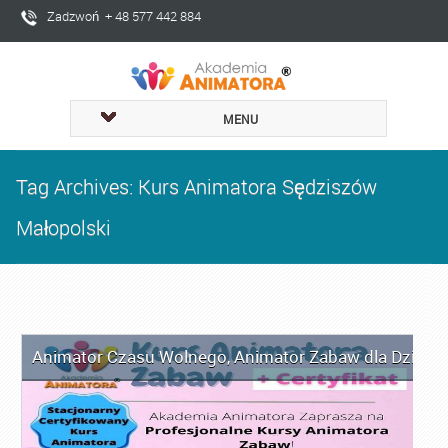
Zadzwoń + 48 577 442 884
MENU
Tag Archives: Kurs Animatora Sędziszów
Małopolski
Animator Czasu Wolnego
,
Animator Zabaw dla Dzieci
,