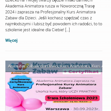
Akademia Animatora rusza w Noworoczną Trasę
2024 i zaprasza na Profesjonalny Kurs Animatora
Zabaw dla Dzieci. Jeśli kochasz spędzać czas z
najmłodszymi i lubisz być powodem ich radości, to to
szkolenie jest idealne dla Ciebie! […]
Więcej
Animator Zabaw dla Dzieci
,
Kurs Animatora
,
Kurs Anim