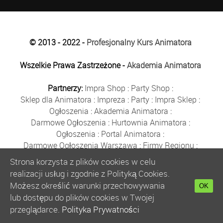
© 2013 - 2022 -
Profesjonalny Kurs Animatora
Wszelkie Prawa Zastrzeżone -
Akademia Animatora
Partnerzy:
Impra Shop
:
Party Shop
:
Sklep dla Animatora
:
Impreza
:
Party
:
Impra Sklep
:
Ogłoszenia
:
Akademia Animatora
:
Darmowe Ogłoszenia
:
Hurtownia Animatora
:
Ogłoszenia
:
Portal Animatora
:
Darmowe Ogłoszenia Warszawa
:
Firmy Regionu
:
Płyn do Baniek
:
Solidne Firmy
:
Ogłoszenia
:
Strona korzysta z plików cookies w celu
Kurs Animatora
:
Solidna Firma
:
Bezpłatne Ogłoszenia
:
realizacji usług i zgodnie z Polityką Cookies.
Animator Czasu Wolnego
:
Możesz określić warunki przechowywania
OK
Bezpłatne Ogłoszenia Warszawa
:
sklep animatora
:
lub dostępu do plików cookies w Twojej
Bańki Mydlane
:
Bezpłatne Ogłoszenia
:
przeglądarce.
Polityka Prywatności
Szkolenie Animatorów
:
Kurs Animatora
:
Gratka
: