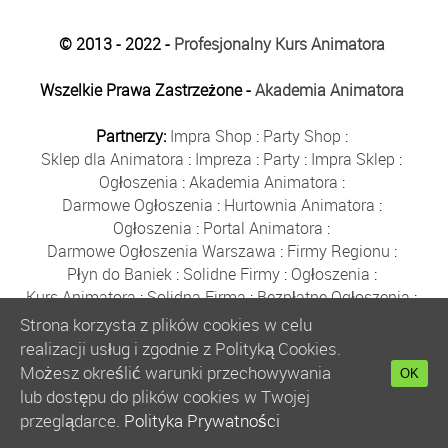
© 2013 - 2022 -
Profesjonalny Kurs Animatora
Wszelkie Prawa Zastrzeżone -
Akademia Animatora
Partnerzy:
Impra Shop
:
Party Shop
:
Sklep dla Animatora
:
Impreza
:
Party
:
Impra Sklep
:
Ogłoszenia
:
Akademia Animatora
:
Darmowe Ogłoszenia
:
Hurtownia Animatora
:
Ogłoszenia
:
Portal Animatora
:
Darmowe Ogłoszenia Warszawa
:
Firmy Regionu
:
Płyn do Baniek
:
Solidne Firmy
:
Ogłoszenia
:
Kurs Animatora
:
Solidna Firma
:
Bezpłatne Ogłoszenia
:
Animator Czasu Wolnego
:
Strona korzysta z plików cookies w celu
Bezpłatne Ogłoszenia Warszawa
:
sklep animatora
:
realizacji usług i zgodnie z Polityką Cookies.
Bańki Mydlane
:
Bezpłatne Ogłoszenia
:
Możesz określić warunki przechowywania
OK
Szkolenie Animatorów
:
Kurs Animatora
:
Gratka
:
lub dostępu do plików cookies w Twojej
Kurs Animatora Warszawa
:
Rumia
:
przeglądarce.
Polityka Prywatności
Kurs Animatora Poznań
:
Kurs Animatora Katowice
: