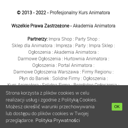
© 2013 - 2022 -
Profesjonalny Kurs Animatora
Wszelkie Prawa Zastrzeżone -
Akademia Animatora
Partnerzy:
Impra Shop
:
Party Shop
:
Sklep dla Animatora
:
Impreza
:
Party
:
Impra Sklep
:
Ogłoszenia
:
Akademia Animatora
:
Darmowe Ogłoszenia
:
Hurtownia Animatora
:
Ogłoszenia
:
Portal Animatora
:
Darmowe Ogłoszenia Warszawa
:
Firmy Regionu
:
Płyn do Baniek
:
Solidne Firmy
:
Ogłoszenia
:
Kurs Animatora
:
Solidna Firma
:
Bezpłatne Ogłoszenia
:
Animator Czasu Wolnego
:
Strona korzysta z plików cookies w celu
Bezpłatne Ogłoszenia Warszawa
:
sklep animatora
:
realizacji usług i zgodnie z Polityką Cookies.
Bańki Mydlane
:
Bezpłatne Ogłoszenia
:
Możesz określić warunki przechowywania
OK
Szkolenie Animatorów
:
Kurs Animatora
:
Gratka
:
lub dostępu do plików cookies w Twojej
Kurs Animatora Warszawa
:
Rumia
:
przeglądarce.
Polityka Prywatności
Kurs Animatora Poznań
:
Kurs Animatora Katowice
: