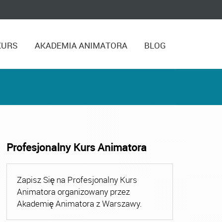
KURS
AKADEMIA ANIMATORA
BLOG
Profesjonalny Kurs Animatora
,
Kurs Animatora Czasu Wolnego Warszawa
,
Kurs Animato
Zapisz Się na Profesjonalny Kurs
Animatora organizowany przez
Akademię Animatora z Warszawy.