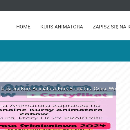
HOME
KURS ANIMATORA
ZAPISZ SIĘ NA 
la Dzieci
,
Kurs Animatora
,
Kurs Animatora Czasu Wolnego