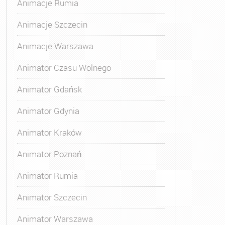
Animacje Rumia
Animacje Szczecin
Animacje Warszawa
Animatora Gdynia
,
Kurs Animatora Katowice
,
Kurs Animato
Animator Czasu Wolnego
Animator Gdańsk
Animator Gdynia
Animator Kraków
Animator Poznań
Animator Rumia
Animator Szczecin
Animator Warszawa