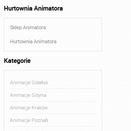
Hurtownia Animatora
Sklep Animatora
Hurtownia Animatora
Kategorie
Animacje Gdańsk
Animacje Gdynia
Animacje Kraków
Animacje Poznań