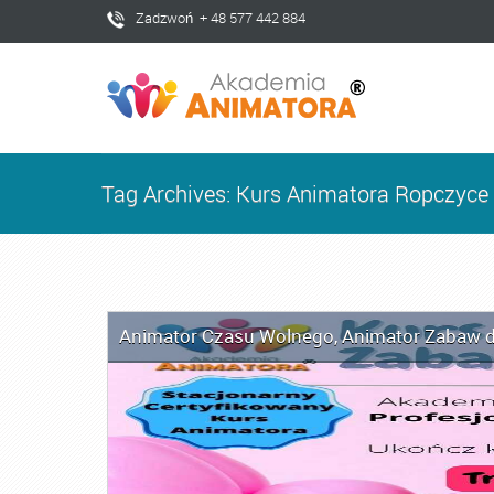
Zadzwoń + 48 577 442 884
Tag Archives: Kurs Animatora Ropczyce
Animator Czasu Wolnego
,
Animator Zabaw d