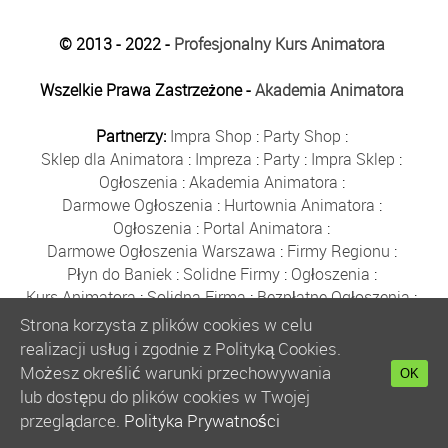
© 2013 - 2022 -
Profesjonalny Kurs Animatora
Wszelkie Prawa Zastrzeżone -
Akademia Animatora
Partnerzy:
Impra Shop
:
Party Shop
:
Sklep dla Animatora
:
Impreza
:
Party
:
Impra Sklep
:
Ogłoszenia
:
Akademia Animatora
:
Darmowe Ogłoszenia
:
Hurtownia Animatora
:
Ogłoszenia
:
Portal Animatora
:
Darmowe Ogłoszenia Warszawa
:
Firmy Regionu
:
Płyn do Baniek
:
Solidne Firmy
:
Ogłoszenia
:
Kurs Animatora
:
Solidna Firma
:
Bezpłatne Ogłoszenia
:
Animator Czasu Wolnego
:
Strona korzysta z plików cookies w celu
Bezpłatne Ogłoszenia Warszawa
:
sklep animatora
:
realizacji usług i zgodnie z Polityką Cookies.
Bańki Mydlane
:
Bezpłatne Ogłoszenia
:
Możesz określić warunki przechowywania
OK
Szkolenie Animatorów
:
Kurs Animatora
:
Gratka
:
lub dostępu do plików cookies w Twojej
Kurs Animatora Warszawa
:
Rumia
:
przeglądarce.
Polityka Prywatności
Kurs Animatora Poznań
:
Kurs Animatora Katowice
: