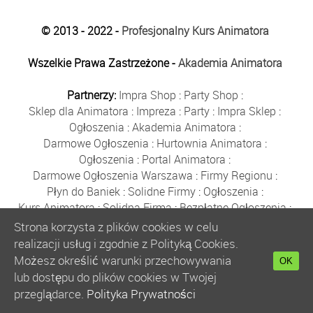
© 2013 - 2022 -
Profesjonalny Kurs Animatora
Wszelkie Prawa Zastrzeżone -
Akademia Animatora
Partnerzy:
Impra Shop
:
Party Shop
:
Sklep dla Animatora
:
Impreza
:
Party
:
Impra Sklep
:
Ogłoszenia
:
Akademia Animatora
:
Darmowe Ogłoszenia
:
Hurtownia Animatora
:
Ogłoszenia
:
Portal Animatora
:
Darmowe Ogłoszenia Warszawa
:
Firmy Regionu
:
Płyn do Baniek
:
Solidne Firmy
:
Ogłoszenia
:
Kurs Animatora
:
Solidna Firma
:
Bezpłatne Ogłoszenia
:
Animator Czasu Wolnego
:
Strona korzysta z plików cookies w celu
Bezpłatne Ogłoszenia Warszawa
:
sklep animatora
:
realizacji usług i zgodnie z Polityką Cookies.
Bańki Mydlane
:
Bezpłatne Ogłoszenia
:
Możesz określić warunki przechowywania
OK
Szkolenie Animatorów
:
Kurs Animatora
:
Gratka
:
lub dostępu do plików cookies w Twojej
Kurs Animatora Warszawa
:
Rumia
:
przeglądarce.
Polityka Prywatności
Kurs Animatora Poznań
:
Kurs Animatora Katowice
: