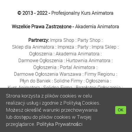
© 2013 - 2022 -
Profesjonalny Kurs Animatora
Wszelkie Prawa Zastrzeżone -
Akademia Animatora
Partnerzy:
Impra Shop
:
Party Shop
:
Sklep dla Animatora
:
Impreza
:
Party
:
Impra Sklep
:
Ogłoszenia
:
Akademia Animatora
:
Darmowe Ogłoszenia
:
Hurtownia Animatora
:
Ogłoszenia
:
Portal Animatora
:
Darmowe Ogłoszenia Warszawa
:
Firmy Regionu
:
Płyn do Baniek
:
Solidne Firmy
:
Ogłoszenia
:
Kurs Animatora
:
Solidna Firma
:
Bezpłatne Ogłoszenia
:
Animator Czasu Wolnego
:
Strona korzysta z plików cookies w celu
Bezpłatne Ogłoszenia Warszawa
:
sklep animatora
:
realizacji usług i zgodnie z Polityką Cookies.
Bańki Mydlane
:
Bezpłatne Ogłoszenia
:
Możesz określić warunki przechowywania
OK
Szkolenie Animatorów
:
Kurs Animatora
:
Gratka
:
lub dostępu do plików cookies w Twojej
Kurs Animatora Warszawa
:
Rumia
:
przeglądarce.
Polityka Prywatności
Kurs Animatora Poznań
:
Kurs Animatora Katowice
: