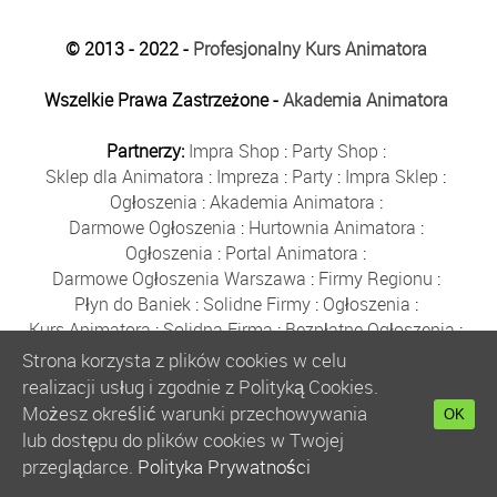
© 2013 - 2022 -
Profesjonalny Kurs Animatora
Wszelkie Prawa Zastrzeżone -
Akademia Animatora
Partnerzy:
Impra Shop
:
Party Shop
:
Sklep dla Animatora
:
Impreza
:
Party
:
Impra Sklep
:
Ogłoszenia
:
Akademia Animatora
:
Darmowe Ogłoszenia
:
Hurtownia Animatora
:
Ogłoszenia
:
Portal Animatora
:
Darmowe Ogłoszenia Warszawa
:
Firmy Regionu
:
Płyn do Baniek
:
Solidne Firmy
:
Ogłoszenia
:
Kurs Animatora
:
Solidna Firma
:
Bezpłatne Ogłoszenia
:
Animator Czasu Wolnego
:
Strona korzysta z plików cookies w celu
Bezpłatne Ogłoszenia Warszawa
:
sklep animatora
:
realizacji usług i zgodnie z Polityką Cookies.
Bańki Mydlane
:
Bezpłatne Ogłoszenia
:
Możesz określić warunki przechowywania
OK
Szkolenie Animatorów
:
Kurs Animatora
:
Gratka
:
lub dostępu do plików cookies w Twojej
Kurs Animatora Warszawa
:
Rumia
:
przeglądarce.
Polityka Prywatności
Kurs Animatora Poznań
:
Kurs Animatora Katowice
: