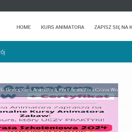
HOME
KURS ANIMATORA
ZAPISZ SIĘ NA 
ój
la Dzieci
,
Kurs Animatora
,
Kurs Animatora Czasu Wolnego