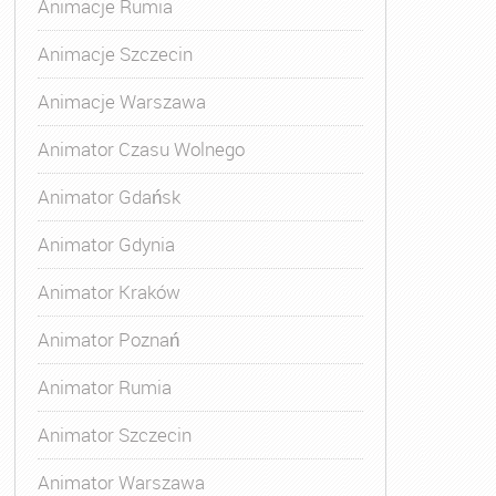
Animacje Rumia
Animacje Szczecin
Animacje Warszawa
Animatora Gdynia
,
Kurs Animatora Katowice
,
Kurs Animato
Animator Czasu Wolnego
Animator Gdańsk
Animator Gdynia
Animator Kraków
Animator Poznań
Animator Rumia
Animator Szczecin
Animator Warszawa