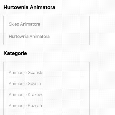
Hurtownia Animatora
Sklep Animatora
Hurtownia Animatora
Kategorie
Animacje Gdańsk
Animacje Gdynia
Animacje Kraków
Animacje Poznań