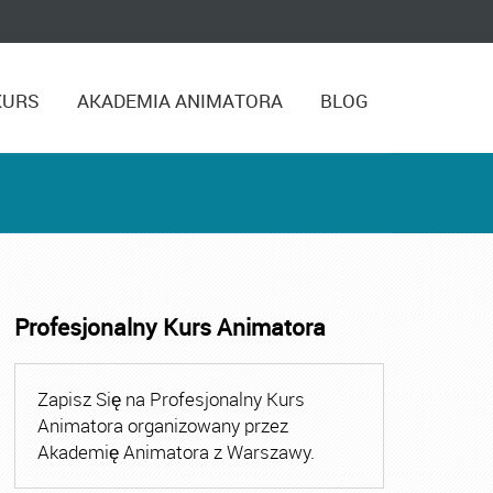
KURS
AKADEMIA ANIMATORA
BLOG
Profesjonalny Kurs Animatora
,
Kurs Animatora Czasu Wolnego Warszawa
,
Kurs Animato
Zapisz Się na Profesjonalny Kurs
Animatora organizowany przez
Akademię Animatora z Warszawy.