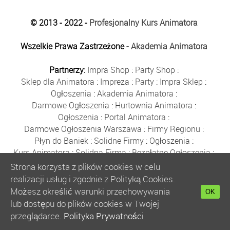
© 2013 - 2022 -
Profesjonalny Kurs Animatora
Wszelkie Prawa Zastrzeżone -
Akademia Animatora
Partnerzy:
Impra Shop
:
Party Shop
:
Sklep dla Animatora
:
Impreza
:
Party
:
Impra Sklep
:
Ogłoszenia
:
Akademia Animatora
:
Darmowe Ogłoszenia
:
Hurtownia Animatora
:
Ogłoszenia
:
Portal Animatora
:
Darmowe Ogłoszenia Warszawa
:
Firmy Regionu
:
Płyn do Baniek
:
Solidne Firmy
:
Ogłoszenia
:
Kurs Animatora
:
Solidna Firma
:
Bezpłatne Ogłoszenia
:
Animator Czasu Wolnego
:
Strona korzysta z plików cookies w celu
Bezpłatne Ogłoszenia Warszawa
:
sklep animatora
:
realizacji usług i zgodnie z Polityką Cookies.
Bańki Mydlane
:
Bezpłatne Ogłoszenia
:
Możesz określić warunki przechowywania
OK
Szkolenie Animatorów
:
Kurs Animatora
:
Gratka
:
lub dostępu do plików cookies w Twojej
Kurs Animatora Warszawa
:
Rumia
:
przeglądarce.
Polityka Prywatności
Kurs Animatora Poznań
:
Kurs Animatora Katowice
: